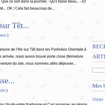
 - Que ce soit dans la journée - Qu'il fasse beau... - Et
té... OK ! Cela fait beaucoup de...
sur Têt...
ales
)
REC
mune de l’Ille sur Têt dans les Pyrénées Orientale à
ART
e arrivée, nous avons trouvé porte close (fermeture
uverture du site, nous sommes allés déjeuner...
se...
Mes b
ude
)
Virjaja
dans l'Aude entre Narbonne et Carcassonne, en région