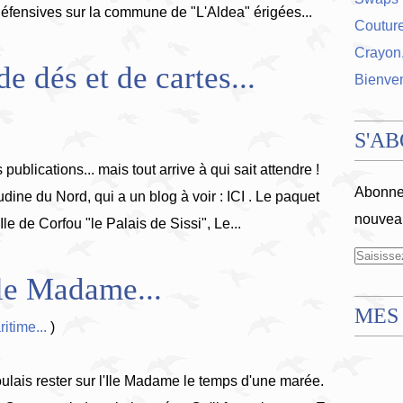
éfensives sur la commune de "L'Aldea" érigées...
Coutur
Crayon,
 dés et de cartes...
Bienve
S'A
publications... mais tout arrive à qui sait attendre !
Abonnez
ine du Nord, qui a un blog à voir : ICI . Le paquet
nouveau
Ile de Corfou "le Palais de Sissi", Le...
Ile Madame...
MES
itime...
)
ulais rester sur l'Ile Madame le temps d'une marée.