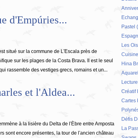
Anniver
ue d'Empúries...
Echang
Pastel
(
Espag
Les Ois
est situé sur la commune de L'Escala près de
Cuisin
fique sur les plages de la Costa Brava. Il est le seul
Hina Br
 qui rassemble des vestiges grecs, romains et un...
Aquarel
Lecture
rles et l'Aldea...
Créatif
Cartes 
Polynés
Défis 
 emmène à la lisière du Delta de l'Èbre entre Amposta
La Pas
s sont encore présentes, la tour de l'ancien château
Swaps