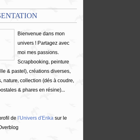
SENTATION
Bienvenue dans mon
univers ! Partagez avec
moi mes passions.
Scrapbooking, peinture
lle & pastel), créations diverses,
, nature, collection (dés à coudre,
postales & phares en résine)...
profil de
l'Univers d'Erika
sur le
 Overblog