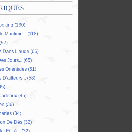
RIQUES
ooking
(130)
e Maritime...
(118)
(92)
s Dans L'aude
(66)
Des Jours...
(65)
s Orientales
(61)
 D'ailleurs...
(58)
45)
Cadeaux
(45)
en
(36)
naries
(34)
ion De Dés
(32)
Ici Et Là...
(32)