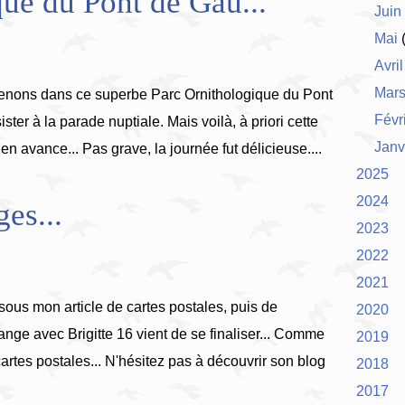
que du Pont de Gau...
Juin
Mai
(
Avril
Mar
venons dans ce superbe Parc Ornithologique du Pont
Févr
ter à la parade nuptiale. Mais voilà, à priori cette
Janv
en avance... Pas grave, la journée fut délicieuse....
2025
2024
es...
2023
2022
2021
ous mon article de cartes postales, puis de
2020
ge avec Brigitte 16 vient de se finaliser... Comme
2019
artes postales... N'hésitez pas à découvrir son blog
2018
2017