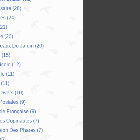
saire
(28)
es
(24)
21)
ne
(20)
eaux Du Jardin
(20)
e
(15)
icole
(12)
le
(11)
(11)
 Divers
(10)
Postales
(9)
ie Française
(9)
Des Copinautes
(7)
sion Des Phares
(7)
(5)