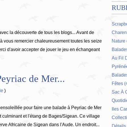
RUB
Scrapb
ec la découverte de tous les blogs... Avant de
Charent
 à vous remercier chaleureusement toutes les seize
Nature
ci d'avoir accepter de jouer le jeu en échangeant
Balade
Au Fil 
Pyrénée
Balades
eyriac de Mer...
Fêtes
(
de
)
Sac À 
Quotidi
 ensoleillée pour faire une balade à Peyriac de Mer
Iles Ca
nt culminant et l'étang de Bages/Sigean. Ce village
Collect
rve Africaine de Sigean dans l'Aude. Un endroit...
Détails 