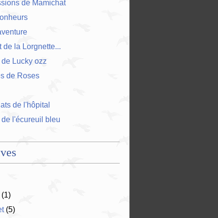
ssions de Mamichat
bonheurs
'aventure
 de la Lorgnette...
 de Lucky ozz
es de Roses
ts de l'hôpital
 de l'écureuil bleu
ives
(1)
et
(5)