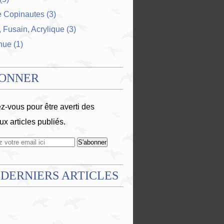
e Copinautes
(3)
 Fusain, Acrylique
(3)
nue
(1)
BONNER
-vous pour être averti des
x articles publiés.
 DERNIERS ARTICLES