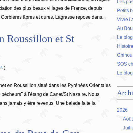
Les pa
ociation des plus beaux villages de France, depuis
Petits 
 Corbières âpres et dures, Lagrasse repose dans...
Vivre l
Au Bout
n Roussillon et St
Le blog
Histoir
Chinou
SOS cha
es
)
Le blog
et en Roussillon situé dans les Pyrénées Orientales
Arch
s pêcheurs" à l'étang de Canet/St Nazaire. Nous
ans jamais y être revenus. Une balade faite la
2026
Août
Juill