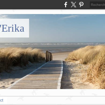
'Erika
ct