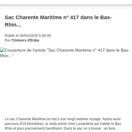
surprenant quand on ne connait...
Sac Charente Maritime n° 417 dans le Bas-
Rhin...
Publié le 06/02/2020 à 06:00
Par
l'Univers d'Erika
Le sac Charente Maritime en est à son vingt sixième voyage. Après avoir
parcouru 619 kilomètres, le voilà arrivé chez Lavandine qui habite le Bas
Rhin et plus précisément Gerstheim. Dans le sac on y trouve : un livre