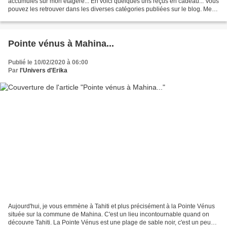
accumulés sur mon étagère... En voici quelques uns reçus en cadeau... Vous
pouvez les retrouver dans les diverses catégories publiées sur le blog. Merci
à Jacqueline, Renée, Nounoumade , Claudine...
Pointe vénus à Mahina...
Publié le 10/02/2020 à 06:00
Par
l'Univers d'Erika
Aujourd'hui, je vous emmène à Tahiti et plus précisément à la Pointe Vénus
située sur la commune de Mahina. C'est un lieu incontournable quand on
découvre Tahiti. La Pointe Vénus est une plage de sable noir, c'est un peu