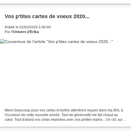
cuisine facile, un marque page brodé,...
Vos p'tites cartes de voeux 2020...
Publié le 02/02/2020 à 06:00
Par
l'Univers d'Erika
Merci beaucoup pour vos cartes et belles attentions reçues dans ma BAL à
l'occasion de cette nouvelle année. Tant de générosité me fait chaud au
cœur. Tout d'abord vos créas réalisées avec vos petites mains... Un clic sur
l'image pour afficher plus de...