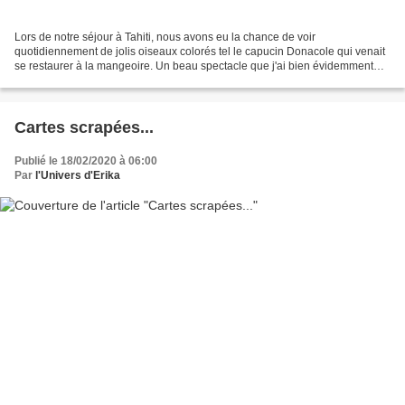
Lors de notre séjour à Tahiti, nous avons eu la chance de voir
quotidiennement de jolis oiseaux colorés tel le capucin Donacole qui venait
se restaurer à la mangeoire. Un beau spectacle que j'ai bien évidemment
immortalisé et que je vous présente aujourd'hui....
Cartes scrapées...
Publié le 18/02/2020 à 06:00
Par
l'Univers d'Erika