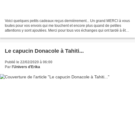
Voici quelques petits cadeaux reçus dernièrement... Un grand MERCI à vous
toutes pour vos envois qui me touchent et encore plus quand de petites
attentions y sont ajoutées. Merci pour tous vos échanges qui ont tardé à être
publiés... mais on ne peut pas...
Le capucin Donacole à Tahiti...
Publié le 22/02/2020 à 06:00
Par
l'Univers d'Erika