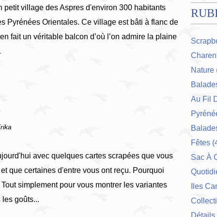
n petit village des Aspres d'environ 300 habitants
RUB
es Pyrénées Orientales. Ce village est bâti à flanc de
en fait un véritable balcon d’où l’on admire la plaine
Scrapb
.
Charent
Nature
Balade
Au Fil 
.
Pyrénée
rika
Balades
Fêtes
(
ujourd'hui avec quelques cartes scrapées que vous
Sac À 
et que certaines d'entre vous ont reçu. Pourquoi
Quotidi
 Tout simplement pour vous montrer les variantes
Iles Ca
 les goûts...
Collect
Détails 