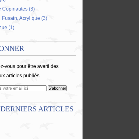
e Copinautes
(3)
 Fusain, Acrylique
(3)
nue
(1)
BONNER
-vous pour être averti des
x articles publiés.
 DERNIERS ARTICLES