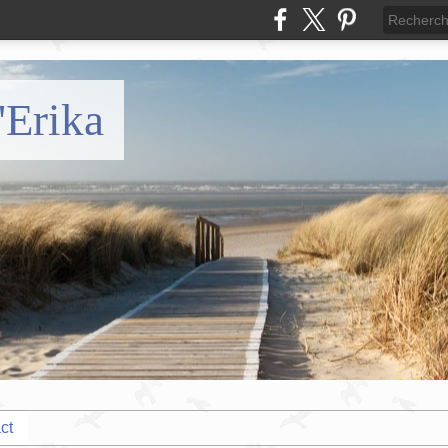
'Erika
ct