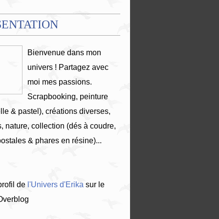
SENTATION
Bienvenue dans mon
univers ! Partagez avec
moi mes passions.
Scrapbooking, peinture
lle & pastel), créations diverses,
, nature, collection (dés à coudre,
postales & phares en résine)...
profil de
l'Univers d'Erika
sur le
 Overblog