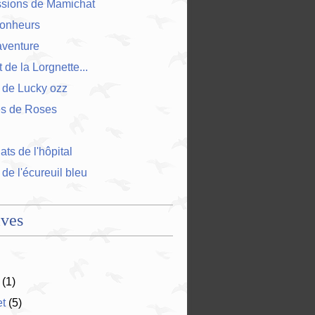
ssions de Mamichat
bonheurs
'aventure
 de la Lorgnette...
 de Lucky ozz
es de Roses
ts de l'hôpital
 de l'écureuil bleu
ives
(1)
et
(5)