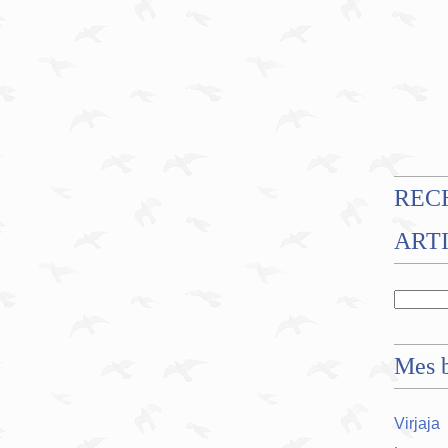
REC
ART
Mes b
Virjaja