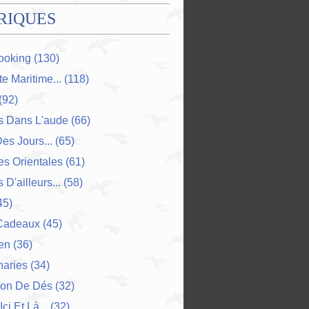
RIQUES
ooking
(130)
e Maritime...
(118)
(92)
s Dans L'aude
(66)
Des Jours...
(65)
s Orientales
(61)
 D'ailleurs...
(58)
45)
Cadeaux
(45)
en
(36)
naries
(34)
ion De Dés
(32)
Ici Et Là...
(32)