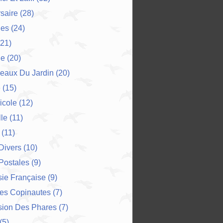
saire
(28)
es
(24)
21)
ne
(20)
eaux Du Jardin
(20)
e
(15)
icole
(12)
le
(11)
(11)
 Divers
(10)
Postales
(9)
ie Française
(9)
Des Copinautes
(7)
sion Des Phares
(7)
(5)