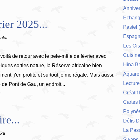
Anniver
Echang
ier 2025...
Pastel
(
Espag
rika
Les Ois
Cuisin
voilà de retour avec le pêle-mêle de février avec
Hina Br
lques sorties nature, la Réserve africaine bien
Aquarel
nt, j'en profite et surtout je me régale. Mais aussi,
Lecture
 de Pont de Gau, un endroit...
Créatif
Cartes 
Polynés
re...
Défis 
La Pas
ika
Swaps