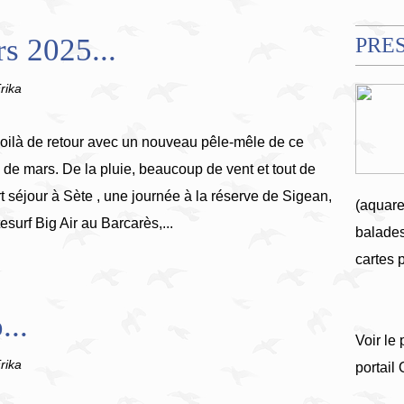
s 2025...
PRE
rika
oilà de retour avec un nouveau pêle-mêle de ce
 de mars. De la pluie, beaucoup de vent et tout de
séjour à Sète , une journée à la réserve de Sigean,
(aquare
tesurf Big Air au Barcarès,...
balades
cartes 
...
Voir le 
rika
portail