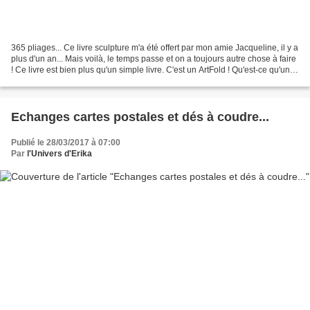
365 pliages... Ce livre sculpture m'a été offert par mon amie Jacqueline, il y a
plus d'un an... Mais voilà, le temps passe et on a toujours autre chose à faire
! Ce livre est bien plus qu'un simple livre. C'est un ArtFold ! Qu'est-ce qu'un
ArtFold ?...
Echanges cartes postales et dés à coudre...
Publié le 28/03/2017 à 07:00
Par
l'Univers d'Erika