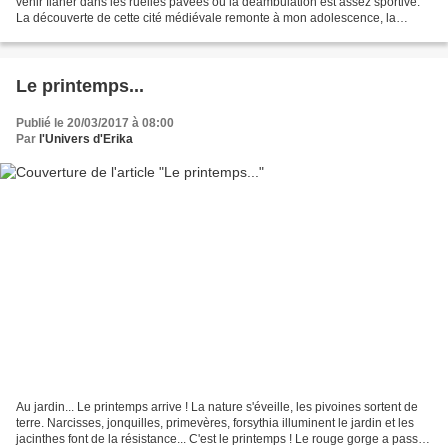
venir flâner dans les ruelles pavées où la déambulation est assez sportive.
La découverte de cette cité médiévale remonte à mon adolescence, la
fascination pour ce lieu n'a jamais...
Le printemps...
Publié le 20/03/2017 à 08:00
Par
l'Univers d'Erika
Au jardin... Le printemps arrive ! La nature s'éveille, les pivoines sortent de
terre. Narcisses, jonquilles, primevères, forsythia illuminent le jardin et les
jacinthes font de la résistance... C'est le printemps ! Le rouge gorge a passé