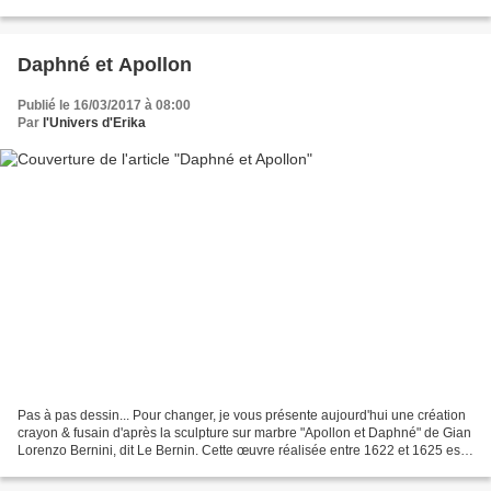
l'hiver dans...
Daphné et Apollon
Publié le 16/03/2017 à 08:00
Par
l'Univers d'Erika
Pas à pas dessin... Pour changer, je vous présente aujourd'hui une création
crayon & fusain d'après la sculpture sur marbre "Apollon et Daphné" de Gian
Lorenzo Bernini, dit Le Bernin. Cette œuvre réalisée entre 1622 et 1625 est
exposée à la Galerie Borghèse...