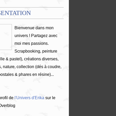
SENTATION
Bienvenue dans mon
univers ! Partagez avec
moi mes passions.
Scrapbooking, peinture
lle & pastel), créations diverses,
, nature, collection (dés à coudre,
postales & phares en résine)...
profil de
l'Univers d'Erika
sur le
 Overblog