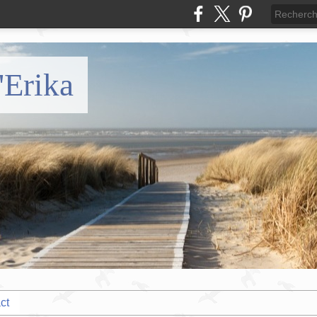
'Erika
ct