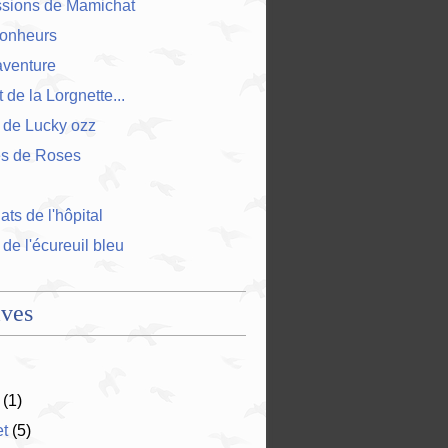
ssions de Mamichat
bonheurs
'aventure
 de la Lorgnette...
 de Lucky ozz
es de Roses
ts de l'hôpital
 de l'écureuil bleu
ives
(1)
et
(5)