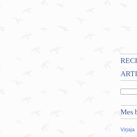
REC
ART
Mes b
Virjaja