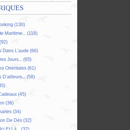
RIQUES
ooking
(130)
e Maritime...
(118)
(92)
s Dans L'aude
(66)
Des Jours...
(65)
s Orientales
(61)
 D'ailleurs...
(58)
45)
Cadeaux
(45)
en
(36)
naries
(34)
ion De Dés
(32)
Ici Et Là...
(32)