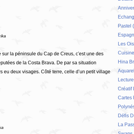
Anniver
Echang
Pastel
(
Espag
rika
Les Ois
Cuisin
 sur la péninsule du Cap de Creus, c'est une des
Hina Br
réputées de la Costa Brava. De par sa situation
Aquarel
eu deux visages. Côté terre, celle d’un petit village
Lecture
Créatif
Cartes 
Polynés
Défis 
La Pas
ka
Swaps