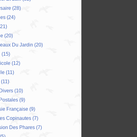
saire
(28)
es
(24)
21)
ne
(20)
eaux Du Jardin
(20)
e
(15)
icole
(12)
le
(11)
(11)
 Divers
(10)
Postales
(9)
ie Française
(9)
Des Copinautes
(7)
sion Des Phares
(7)
(5)