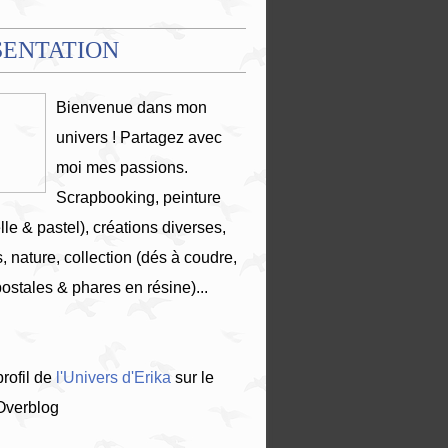
SENTATION
Bienvenue dans mon
univers ! Partagez avec
moi mes passions.
Scrapbooking, peinture
lle & pastel), créations diverses,
, nature, collection (dés à coudre,
postales & phares en résine)...
profil de
l'Univers d'Erika
sur le
 Overblog