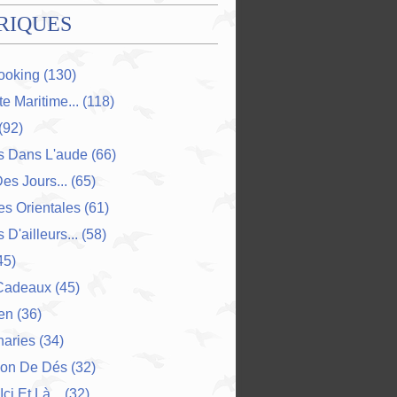
RIQUES
ooking
(130)
e Maritime...
(118)
(92)
s Dans L'aude
(66)
Des Jours...
(65)
s Orientales
(61)
 D'ailleurs...
(58)
45)
Cadeaux
(45)
en
(36)
naries
(34)
ion De Dés
(32)
Ici Et Là...
(32)