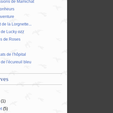
ssions de Mamichat
bonheurs
'aventure
 de la Lorgnette...
 de Lucky ozz
es de Roses
ts de l'hôpital
 de l'écureuil bleu
ives
(1)
et
(5)