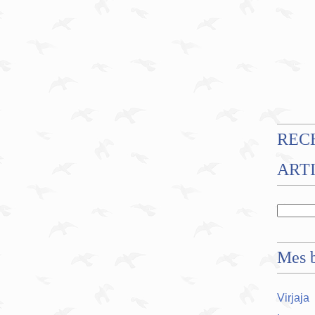
REC
ART
Mes b
Virjaja