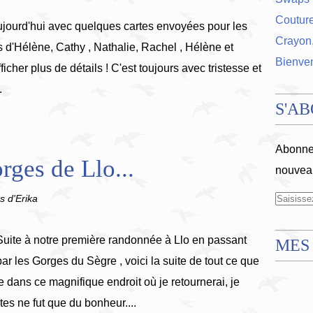
Coutur
ujourd'hui avec quelques cartes envoyées pour les
Crayon,
s d'Hélène, Cathy , Nathalie, Rachel , Hélène et
Bienve
ficher plus de détails ! C'est toujours avec tristesse et
.
S'A
Abonnez
rges de Llo...
nouveau
s d'Erika
Suite à notre première randonnée à Llo en passant
MES
par les Gorges du Sègre , voici la suite de tout ce que
e dans ce magnifique endroit où je retournerai, je
tes ne fut que du bonheur....