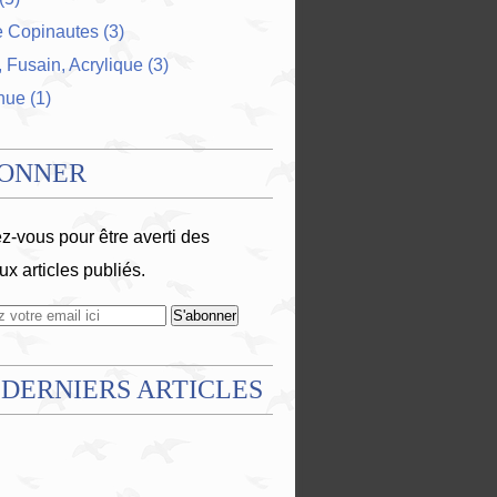
e Copinautes
(3)
 Fusain, Acrylique
(3)
nue
(1)
BONNER
-vous pour être averti des
x articles publiés.
 DERNIERS ARTICLES