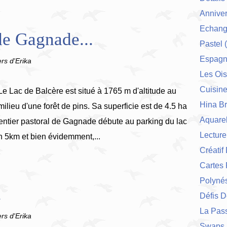
Anniver
Echang
de Gagnade...
Pastel
(
Espag
ers d'Erika
Les Ois
Cuisin
Le Lac de Balcère est situé à 1765 m d'altitude au
Hina Br
milieu d'une forêt de pins. Sa superficie est de 4.5 ha
Aquarel
entier pastoral de Gagnade débute au parking du lac
Lecture
on 5km et bien évidemment,...
Créatif
Cartes 
Polynés
.
Défis 
La Pas
ers d'Erika
Swaps