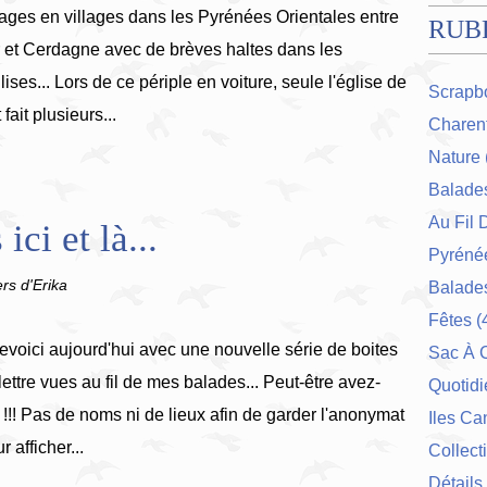
lages en villages dans les Pyrénées Orientales entre
RUB
 et Cerdagne avec de brèves haltes dans les
ses... Lors de ce périple en voiture, seule l'église de
Scrapb
fait plusieurs...
Charent
Nature
Balade
Au Fil 
ici et là...
Pyrénée
ers d'Erika
Balades
Fêtes
(
evoici aujourd'hui avec une nouvelle série de boites
Sac À 
lettre vues au fil de mes balades... Peut-être avez-
Quotidi
e !!! Pas de noms ni de lieux afin de garder l'anonymat
Iles Ca
 afficher...
Collect
Détails 