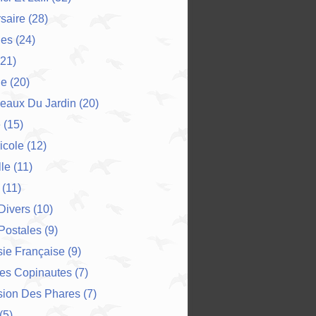
saire
(28)
es
(24)
21)
ne
(20)
eaux Du Jardin
(20)
e
(15)
icole
(12)
le
(11)
(11)
 Divers
(10)
Postales
(9)
ie Française
(9)
Des Copinautes
(7)
sion Des Phares
(7)
(5)