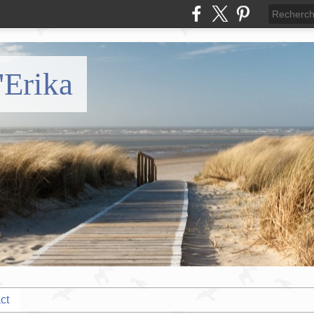
'Erika
ct