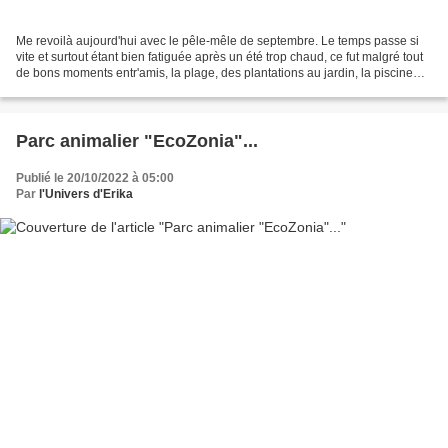
Me revoilà aujourd'hui avec le pêle-mêle de septembre. Le temps passe si
vite et surtout étant bien fatiguée après un été trop chaud, ce fut malgré tout
de bons moments entr'amis, la plage, des plantations au jardin, la piscine
quotidiennement et quelques...
Parc animalier "EcoZonia"...
Publié le 20/10/2022 à 05:00
Par
l'Univers d'Erika