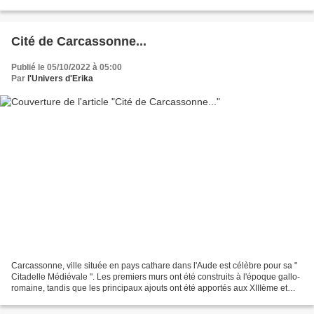
surtout pas simple de trouver...
Cité de Carcassonne...
Publié le 05/10/2022 à 05:00
Par
l'Univers d'Erika
Carcassonne, ville située en pays cathare dans l'Aude est célèbre pour sa "
Citadelle Médiévale ". Les premiers murs ont été construits à l'époque gallo-
romaine, tandis que les principaux ajouts ont été apportés aux XIIIème et
XIVème. La citadelle, c'est...