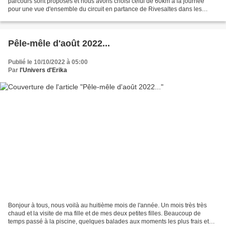
parcours sont proposés et nous avons choisi celui de 60km à la journée
pour une vue d'ensemble du circuit en partance de Rivesaltes dans les
Pyrénées Orientales jusqu'à à St Martin...
Pêle-mêle d'août 2022...
Publié le 10/10/2022 à 05:00
Par
l'Univers d'Erika
Bonjour à tous, nous voilà au huitième mois de l'année. Un mois très très
chaud et la visite de ma fille et de mes deux petites filles. Beaucoup de
temps passé à la piscine, quelques balades aux moments les plus frais et