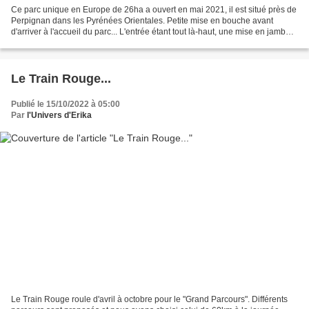
Ce parc unique en Europe de 26ha a ouvert en mai 2021, il est situé près de
Perpignan dans les Pyrénées Orientales. Petite mise en bouche avant
d'arriver à l'accueil du parc... L'entrée étant tout là-haut, une mise en jambe
s'impose avec la grimpette....
Le Train Rouge...
Publié le 15/10/2022 à 05:00
Par
l'Univers d'Erika
Le Train Rouge roule d'avril à octobre pour le "Grand Parcours". Différents