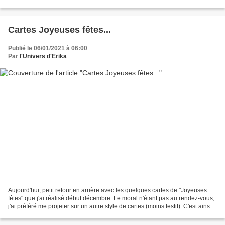
accessibles. Mais, le...
Cartes Joyeuses fêtes...
Publié le 06/01/2021 à 06:00
Par
l'Univers d'Erika
Aujourd'hui, petit retour en arrière avec les quelques cartes de "Joyeuses
fêtes" que j'ai réalisé début décembre. Le moral n'étant pas au rendez-vous,
j'ai préféré me projeter sur un autre style de cartes (moins festif). C'est ainsi
que l'idée des minis...