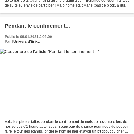
de temps déjà. Quand j'ai lu qu'elle organisait un "Échange de Noël", j'ai tout
de suite eu envie de participer ! Ma binôme était Marie (pas de blog), à qui
j'ai envoyé une boite...
Pendant le confinement...
Publié le 09/01/2021 à 06:00
Par
l'Univers d'Erika
Voici les photos faites pendant le confinement du mois de novembre lors de
nos sorties d'1 heure autorisées. Beaucoup de chance pour nous de pouvoir
faire le tour des étangs, longer le front de mer et avoir un p'tit bout du chenal