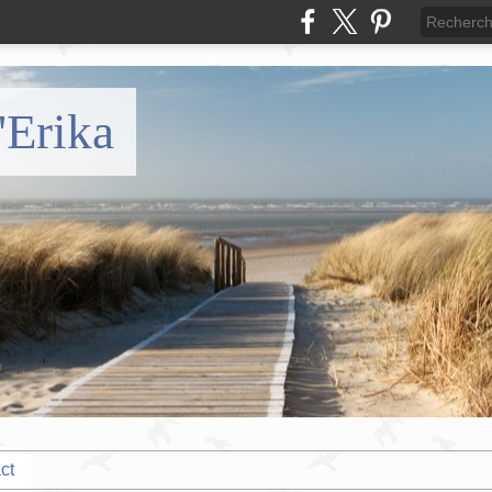
'Erika
ct