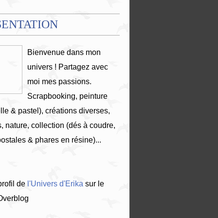
SENTATION
Bienvenue dans mon
univers ! Partagez avec
moi mes passions.
Scrapbooking, peinture
lle & pastel), créations diverses,
, nature, collection (dés à coudre,
postales & phares en résine)...
profil de
l'Univers d'Erika
sur le
 Overblog