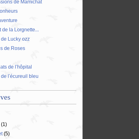
ssions de Mamichat
bonheurs
'aventure
 de la Lorgnette...
 de Lucky ozz
es de Roses
ts de l'hôpital
 de l'écureuil bleu
ives
(1)
et
(5)