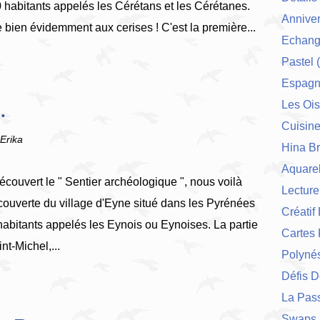
habitants appelés les Cérétans et les Cérétanes.
Anniver
bien évidemment aux cerises ! C'est la première...
Echang
Pastel
(
Espag
.
Les Ois
Cuisin
'Erika
Hina Br
Aquarel
écouvert le " Sentier archéologique ", nous voilà
Lecture
écouverte du village d'Eyne situé dans les Pyrénées
Créatif
habitants appelés les Eynois ou Eynoises. La partie
Cartes 
nt-Michel,...
Polynés
Défis 
La Pas
Swaps