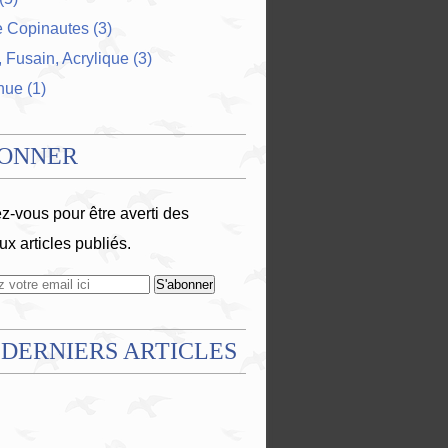
e Copinautes
(3)
 Fusain, Acrylique
(3)
nue
(1)
BONNER
-vous pour être averti des
x articles publiés.
 DERNIERS ARTICLES