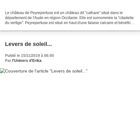
Le château de Peyrepertuse est un château dit "cathare" situé dans le
département de l'Aude en région Occitanie. Elle est surnommée la "citadelle
du vertige". Peyrepertuse est situé en haut d'une falaise calcaire et bénéficie
d'une sublime vue panoramique....
Levers de soleil...
Publié le 15/11/2019 à 06:00
Par
l'Univers d'Erika