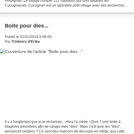
Perpignan. Le village compte 122 habitants qui sont appelés les
Cucugnanais. Cucugnan est un adorable petit village avec ses anciennes
fortifications, son église et son moulin qui invitent...
Boite pour dies...
Publié le 01/11/2019 à 06:00
Par
l'Univers d'Erika
Il y a longtemps que je la réclamais... Hina l'a créée ! Quoi ? une boite à
étagères amovibles afin de ranger mes "dies". Mais c'est quoi les "dies",
penseront certains ? Ce sont des matrices de découpe en métal, que j'utilise