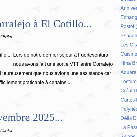
Anniver
Echang
ralejo à El Cotillo...
Pastel
(
Espag
d'Erika
Les Ois
Cuisin
Lors de notre dernier séjour à Fuerteventura,
Hina Br
nous avons fait une sortie VTT entre Corralejo
Aquarel
our. Heureusement que nous avions une assistance car
Lecture
fficilement praticable à certains...
Créatif
Cartes 
Polynés
vembre 2025...
Défis 
La Pas
d'Erika
Swaps