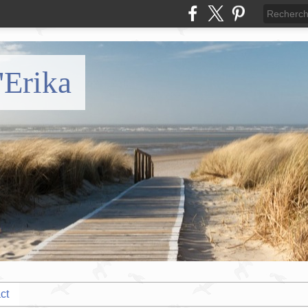
'Erika
ct