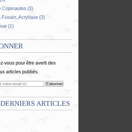
e Copinautes
(3)
 Fusain, Acrylique
(3)
nue
(1)
BONNER
-vous pour être averti des
x articles publiés.
 DERNIERS ARTICLES