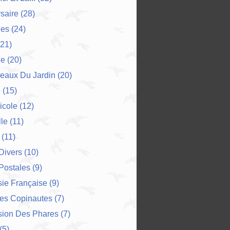
saire
(28)
es
(24)
21)
ne
(20)
eaux Du Jardin
(20)
e
(15)
icole
(12)
le
(11)
(11)
 Divers
(10)
Postales
(9)
ie Française
(9)
Des Copinautes
(7)
sion Des Phares
(7)
(5)