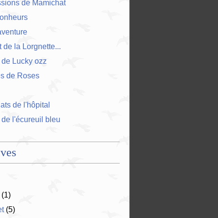
ssions de Mamichat
bonheurs
'aventure
 de la Lorgnette...
 de Lucky ozz
es de Roses
ts de l'hôpital
 de l'écureuil bleu
ives
(1)
et
(5)