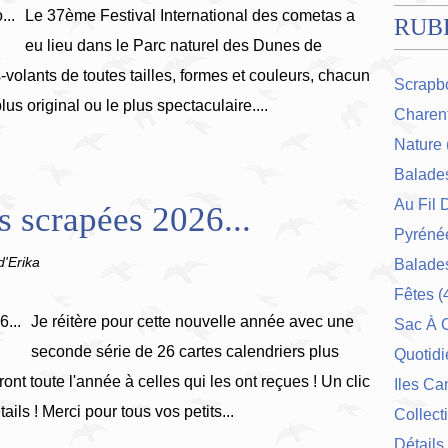
Le 37ème Festival International des cometas a
RUB
eu lieu dans le Parc naturel des Dunes de
s‑volants de toutes tailles, formes et couleurs, chacun
Scrapb
lus original ou le plus spectaculaire....
Charent
Nature
Balade
Au Fil 
s scrapées 2026...
Pyrénée
d'Erika
Balades
Fêtes
(
Je réitère pour cette nouvelle année avec une
Sac À 
seconde série de 26 cartes calendriers plus
Quotidi
ont toute l'année à celles qui les ont reçues ! Un clic
Iles Ca
ails ! Merci pour tous vos petits...
Collect
Détails 