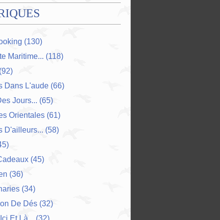
RIQUES
ooking
(130)
e Maritime...
(118)
(92)
s Dans L'aude
(66)
Des Jours...
(65)
s Orientales
(61)
 D'ailleurs...
(58)
45)
Cadeaux
(45)
en
(36)
naries
(34)
ion De Dés
(32)
Ici Et Là...
(32)