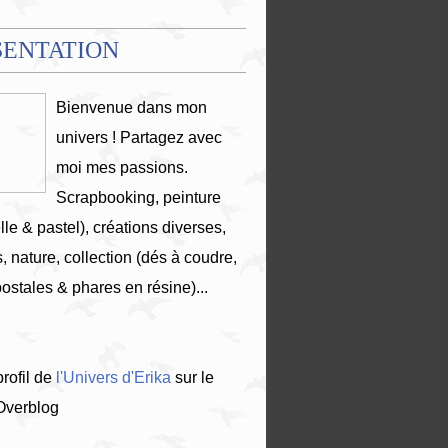
SENTATION
Bienvenue dans mon
univers ! Partagez avec
moi mes passions.
Scrapbooking, peinture
lle & pastel), créations diverses,
, nature, collection (dés à coudre,
postales & phares en résine)...
profil de
l'Univers d'Erika
sur le
 Overblog