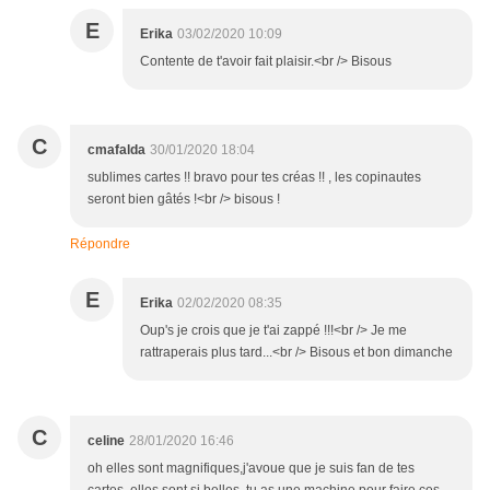
E
Erika
03/02/2020 10:09
Contente de t'avoir fait plaisir.<br /> Bisous
C
cmafalda
30/01/2020 18:04
sublimes cartes !! bravo pour tes créas !! , les copinautes
seront bien gâtés !<br /> bisous !
Répondre
E
Erika
02/02/2020 08:35
Oup's je crois que je t'ai zappé !!!<br /> Je me
rattraperais plus tard...<br /> Bisous et bon dimanche
C
celine
28/01/2020 16:46
oh elles sont magnifiques,j'avoue que je suis fan de tes