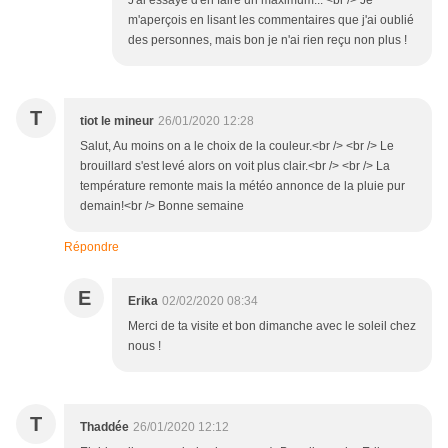
J'ai essayé d'en faire un maximum... <br /> Je
m'aperçois en lisant les commentaires que j'ai oublié
des personnes, mais bon je n'ai rien reçu non plus !
T
tiot le mineur
26/01/2020 12:28
Salut, Au moins on a le choix de la couleur.<br /> <br /> Le
brouillard s'est levé alors on voit plus clair.<br /> <br /> La
température remonte mais la météo annonce de la pluie pur
demain!<br /> Bonne semaine
Répondre
E
Erika
02/02/2020 08:34
Merci de ta visite et bon dimanche avec le soleil chez
nous !
T
Thaddée
26/01/2020 12:12