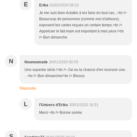
E
Erika
02/02/2020 08:32
Je me suis bien éclatée à les faire en tout cas...<br />
Beaucoup de personnes (comme moi d'ailleurs),
exposent les cartes reçues un certain temps.<br />
Apprécier le fait main est important à mes yeux !<br
/> Bon dimanche
N
Nounoumade
26/01/2020 00:55
Une superbe série !<br /> J'ai eu la chance d'en recevoir une .
. .<br /> Bon dimanche/<br /> Bisous.
Répondre
L
l'Univers d'Erika
30/01/2020 18:31
Merci <br /> Bonne soirée
S