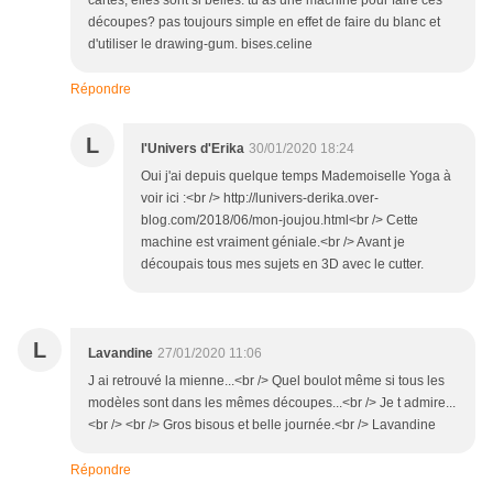
cartes, elles sont si belles. tu as une machine pour faire ces
découpes? pas toujours simple en effet de faire du blanc et
d'utiliser le drawing-gum. bises.celine
Répondre
L
l'Univers d'Erika
30/01/2020 18:24
Oui j'ai depuis quelque temps Mademoiselle Yoga à
voir ici :<br /> http://lunivers-derika.over-
blog.com/2018/06/mon-joujou.html<br /> Cette
machine est vraiment géniale.<br /> Avant je
découpais tous mes sujets en 3D avec le cutter.
L
Lavandine
27/01/2020 11:06
J ai retrouvé la mienne...<br /> Quel boulot même si tous les
modèles sont dans les mêmes découpes...<br /> Je t admire...
<br /> <br /> Gros bisous et belle journée.<br /> Lavandine
Répondre