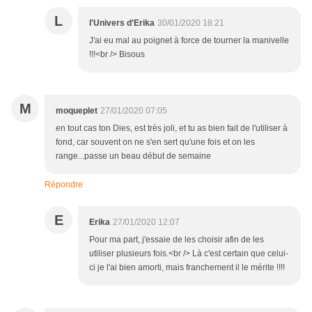
L
l'Univers d'Erika
30/01/2020 18:21
J'ai eu mal au poignet à force de tourner la manivelle
!!!<br /> Bisous
M
moqueplet
27/01/2020 07:05
en tout cas ton Dies, est très joli, et tu as bien fait de l'utiliser à
fond, car souvent on ne s'en sert qu'une fois et on les
range...passe un beau début de semaine
Répondre
E
Erika
27/01/2020 12:07
Pour ma part, j'essaie de les choisir afin de les
utiliser plusieurs fois.<br /> Là c'est certain que celui-
ci je l'ai bien amorti, mais franchement il le mérite !!!!