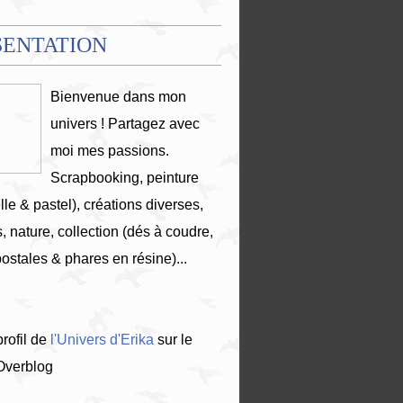
SENTATION
Bienvenue dans mon
univers ! Partagez avec
moi mes passions.
Scrapbooking, peinture
lle & pastel), créations diverses,
, nature, collection (dés à coudre,
postales & phares en résine)...
profil de
l'Univers d'Erika
sur le
 Overblog