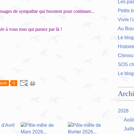
Les pa
Petits 
ssages de sympathie qui boostent pour continuer...
Vivre l
Au Bout
e à vous tous qui passez par là !
Le blog
Histoir
Chinou
SOS cha
Le blog
post
0
Arch
2026
Août
Juill