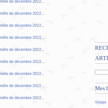
REC
ART
Mes b
Virjaja