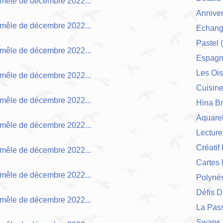
Anniver
Echang
Pastel
(
Espag
Les Ois
Cuisin
Hina Br
Aquarel
Lecture
Créatif
Cartes 
Polynés
Défis 
La Pas
Swaps