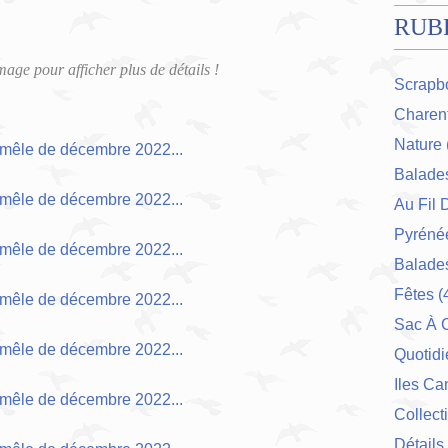
RUB
image pour afficher plus de détails !
Scrapb
Charent
Nature
Balade
Au Fil 
Pyrénée
Balades
Fêtes
(
Sac À 
Quotidi
Iles Ca
Collect
Détails 