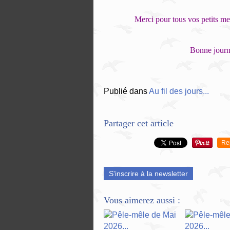
Merci pour tous vos petits me
Bonne journé
Publié dans
Au fil des jours...
Partager cet article
Re
S'inscrire à la newsletter
Vous aimerez aussi :