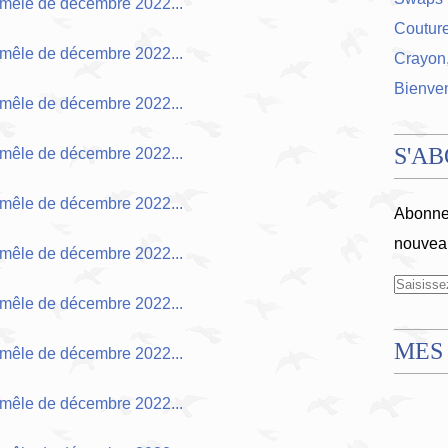
Coutur
Crayon,
Bienve
S'A
Abonnez
nouveau
MES