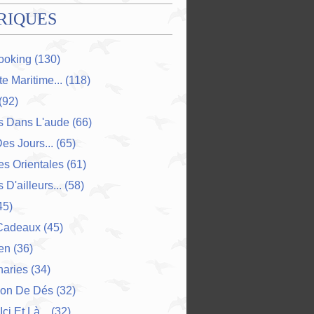
RIQUES
ooking
(130)
e Maritime...
(118)
(92)
s Dans L'aude
(66)
Des Jours...
(65)
s Orientales
(61)
 D'ailleurs...
(58)
45)
Cadeaux
(45)
en
(36)
naries
(34)
ion De Dés
(32)
Ici Et Là...
(32)