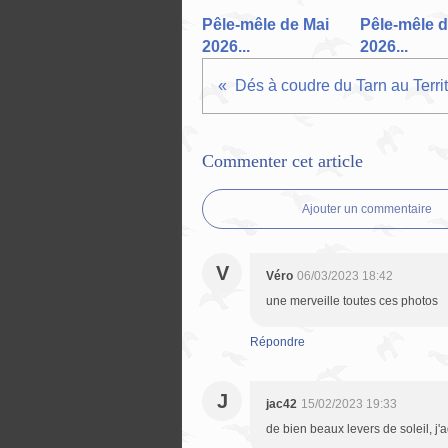
Pêle-mêle de Mai
Pêle-mêle d
2026...
2026...
Commenter cet article
Ajouter un commentaire
V
Véro
06/03/2023 18:42
une merveille toutes ces photos
Répondre
J
jac42
15/02/2023 19:33
de bien beaux levers de soleil, j'a