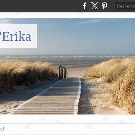
'Erika
ct