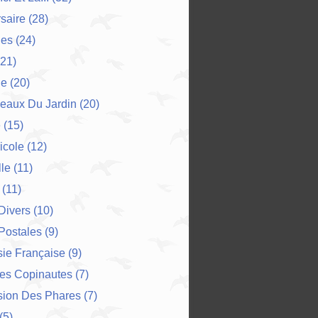
saire
(28)
es
(24)
21)
ne
(20)
eaux Du Jardin
(20)
e
(15)
icole
(12)
le
(11)
(11)
 Divers
(10)
Postales
(9)
ie Française
(9)
Des Copinautes
(7)
sion Des Phares
(7)
(5)