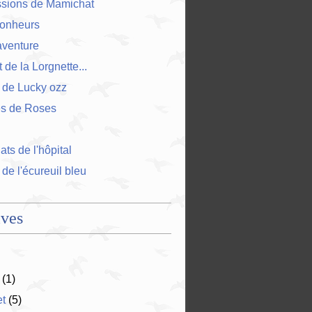
ssions de Mamichat
bonheurs
'aventure
 de la Lorgnette...
 de Lucky ozz
es de Roses
ts de l'hôpital
 de l'écureuil bleu
ives
(1)
et
(5)