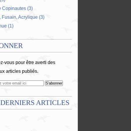
e Copinautes
(3)
 Fusain, Acrylique
(3)
nue
(1)
BONNER
-vous pour être averti des
x articles publiés.
 DERNIERS ARTICLES