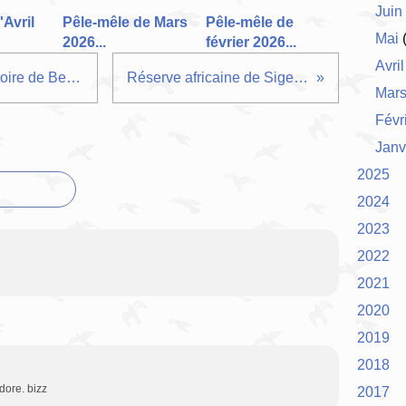
Juin
'Avril
Pêle-mêle de Mars
Pêle-mêle de
Mai
(
2026...
février 2026...
Avril
Dés à coudre du Tarn au Territoire de Belfort...
Réserve africaine de Sigean...
Mar
Févr
Janv
2025
2024
2023
2022
2021
2020
2019
2018
dore. bizz
2017