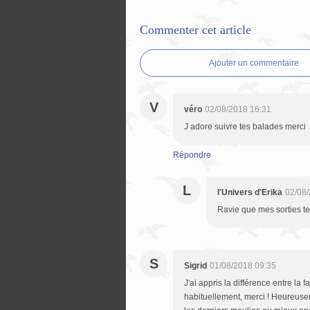
Commenter cet article
Ajouter un commentaire
V
véro
02/08/2018 16:31
J adore suivre tes balades merci
Répondre
L
l'Univers d'Erika
02/08/
Ravie que mes sorties te
S
Sigrid
01/08/2018 09:35
J'ai appris la différence entre la
habituellement, merci ! Heureusem