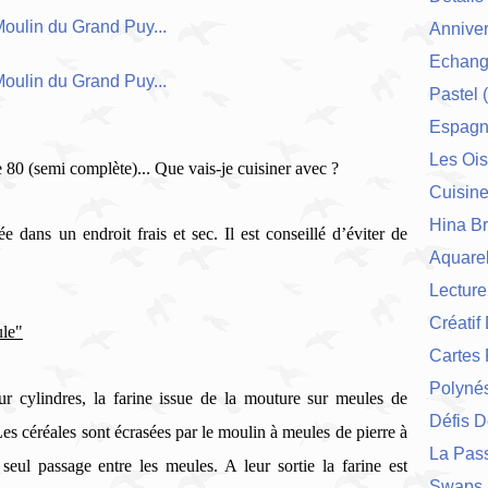
Anniver
Echang
Pastel
(
Espag
Les Ois
e 80 (semi complète)... Que vais-je cuisiner avec ?
Cuisin
Hina Br
vée dans un endroit frais et sec.
Il est conseillé d’éviter de
Aquarel
Lecture
Créatif
ule"
Cartes 
Polynés
ur cylindres, la farine issue de la mouture sur meules de
Défis 
Les céréales sont écrasées par le moulin à meules de pierre à
La Pas
seul passage entre les meules. A leur sortie la farine est
Swaps