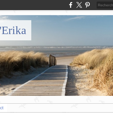
'Erika
ct