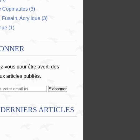
e Copinautes
(3)
 Fusain, Acrylique
(3)
nue
(1)
BONNER
-vous pour être averti des
x articles publiés.
 DERNIERS ARTICLES