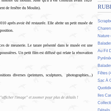
’histoire du moulin.
Juste
qu'il a été construit avant 1820
RUB
ment de fenêtre du Moulin).
Scrapb
010 après avoir été restaurée. Elle abrite un petit musée de
Charent
position.
Nature
Balade
èces de meunerie. Le
tarare présenté dans le musée est une
Au Fil 
 poussières.
Un petit film est diffusé qui relate la rénovation
Pyrénée
Balades
Fêtes
(
itions diverses (peintures, sculptures, photographies...)
Sac À 
Quotidi
Iles Ca
 "afficher l'image" et zoomer pour plus de détails !
Collect
Détails 