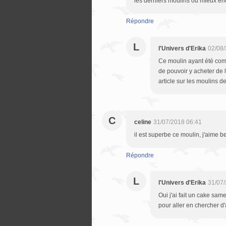
les derniers moulins ou mieux en
Répondre
L
l'Univers d'Erika
02/08/
Ce moulin ayant été compl
de pouvoir y acheter de 
article sur les moulins d
C
celine
31/07/2018 06:41
il est superbe ce moulin, j'aime b
Répondre
L
l'Univers d'Erika
31/07/
Oui j'ai fait un cake same
pour aller en chercher d'