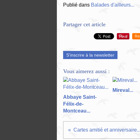
Publié dans
Balades d'ailleurs...
Partager cet article
Re
S'inscrire à la newsletter
Vous aimerez aussi :
Mireval...
Abbaye Saint-
Félix-de-
Montceau...
Cartes amitié et anniversaire..