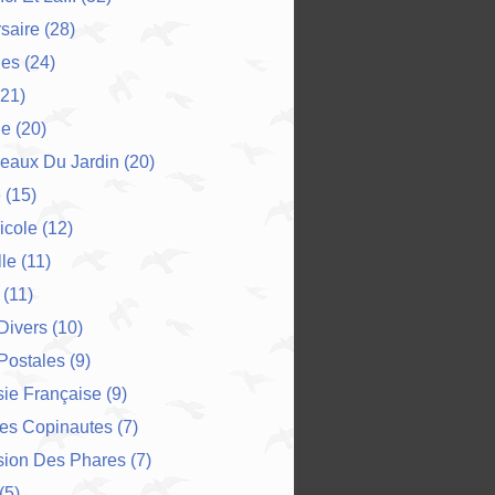
saire
(28)
es
(24)
21)
ne
(20)
eaux Du Jardin
(20)
e
(15)
icole
(12)
le
(11)
(11)
 Divers
(10)
Postales
(9)
ie Française
(9)
Des Copinautes
(7)
sion Des Phares
(7)
(5)