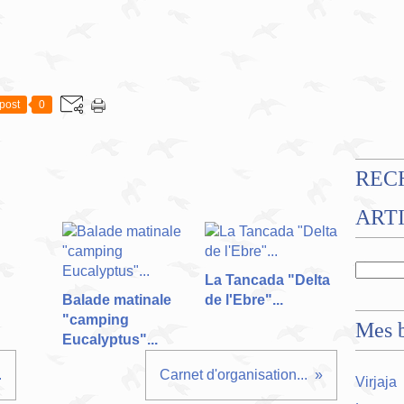
post
0
REC
ART
La Tancada "Delta
Balade matinale
de l'Ebre"...
"camping
Mes b
Eucalyptus"...
.
Carnet d'organisation...
Virjaja