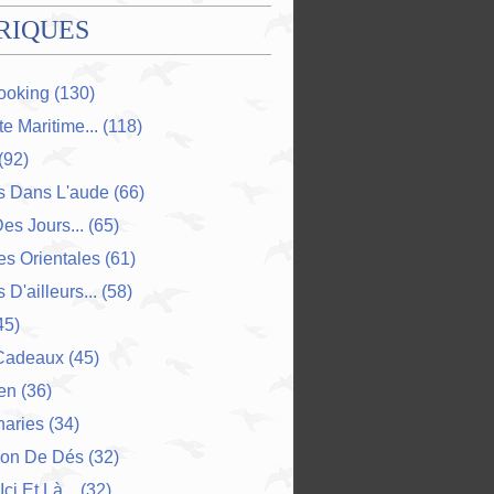
RIQUES
ooking
(130)
e Maritime...
(118)
(92)
s Dans L'aude
(66)
Des Jours...
(65)
s Orientales
(61)
 D'ailleurs...
(58)
45)
Cadeaux
(45)
en
(36)
naries
(34)
ion De Dés
(32)
Ici Et Là...
(32)