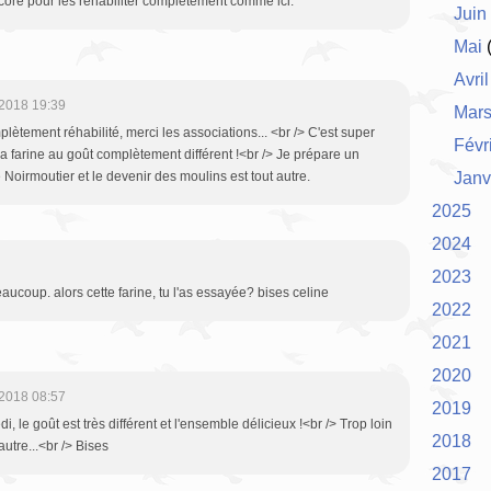
core pour les réhabiliter complètement comme ici.
Juin
Mai
(
Avril
2018 19:39
Mar
ètement réhabilité, merci les associations... <br /> C'est super
Févr
la farine au goût complètement différent !<br /> Je prépare un
e Noirmoutier et le devenir des moulins est tout autre.
Janv
2025
2024
2023
eaucoup. alors cette farine, tu l'as essayée? bises celine
2022
2021
2020
2018 08:57
2019
di, le goût est très différent et l'ensemble délicieux !<br /> Trop loin
2018
autre...<br /> Bises
2017