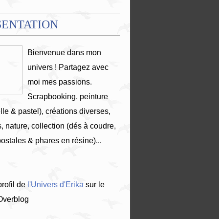
SENTATION
Bienvenue dans mon
univers ! Partagez avec
moi mes passions.
Scrapbooking, peinture
lle & pastel), créations diverses,
, nature, collection (dés à coudre,
postales & phares en résine)...
profil de
l'Univers d'Erika
sur le
 Overblog