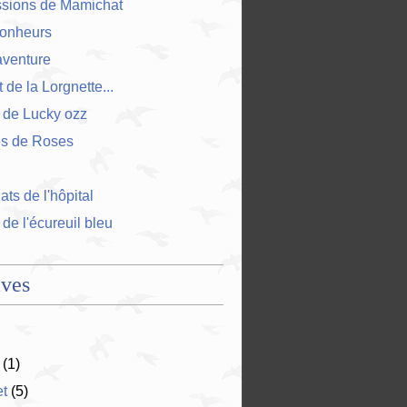
ssions de Mamichat
bonheurs
'aventure
 de la Lorgnette...
 de Lucky ozz
es de Roses
ts de l'hôpital
 de l'écureuil bleu
ives
(1)
et
(5)