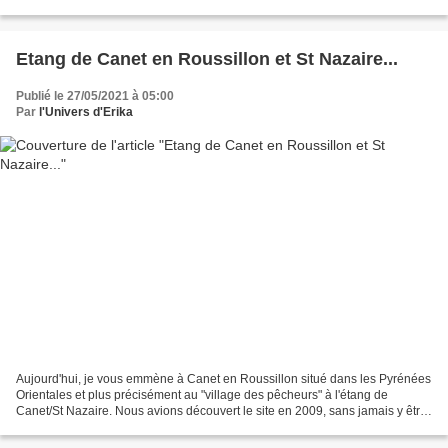
Cerbère voire plus certainement...
Etang de Canet en Roussillon et St Nazaire...
Publié le 27/05/2021 à 05:00
Par
l'Univers d'Erika
Aujourd'hui, je vous emmène à Canet en Roussillon situé dans les Pyrénées
Orientales et plus précisément au "village des pêcheurs" à l'étang de
Canet/St Nazaire. Nous avions découvert le site en 2009, sans jamais y être
revenus. Une balade faite la veille...