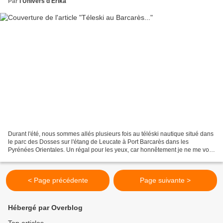
Par
l'Univers d'Erika
Durant l'été, nous sommes allés plusieurs fois au téléski nautique situé dans
le parc des Dosses sur l'étang de Leucate à Port Barcarès dans les
Pyrénées Orientales. Un régal pour les yeux, car honnêtement je ne me vois
pas tester ce sport ! Ce sport...
< Page précédente
Page suivante >
Hébergé par Overblog