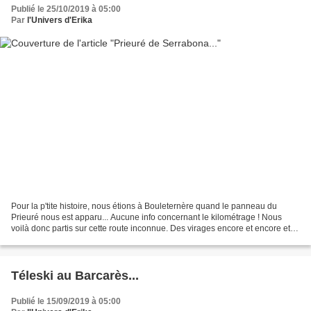
Publié le 25/10/2019 à 05:00
Par
l'Univers d'Erika
Pour la p'tite histoire, nous étions à Bouleternère quand le panneau du
Prieuré nous est apparu... Aucune info concernant le kilométrage ! Nous
voilà donc partis sur cette route inconnue. Des virages encore et encore et
toujours rien sur le prieuré !!!...
Téleski au Barcarès...
Publié le 15/09/2019 à 05:00