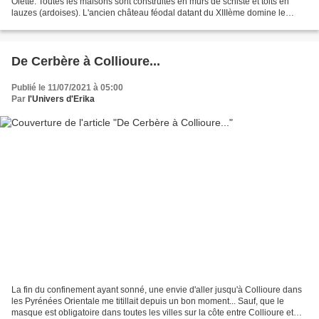
Olette. Toutes les maisons sont construites en murs de schiste et toits en
lauzes (ardoises). L'ancien château féodal datant du XIIIème domine le
village. Pour parvenir à ce petit...
De Cerbère à Collioure...
Publié le 11/07/2021 à 05:00
Par
l'Univers d'Erika
La fin du confinement ayant sonné, une envie d'aller jusqu'à Collioure dans
les Pyrénées Orientale me titillait depuis un bon moment... Sauf, que le
masque est obligatoire dans toutes les villes sur la côte entre Collioure et