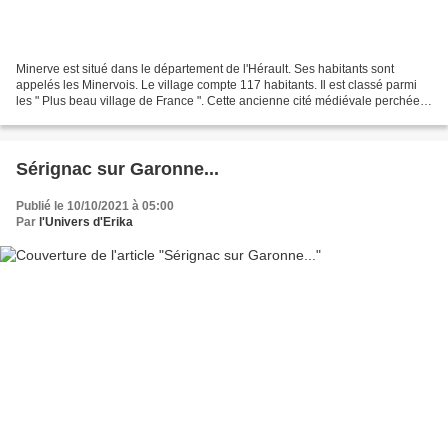
Minerve est situé dans le département de l'Hérault. Ses habitants sont
appelés les Minervois. Le village compte 117 habitants. Il est classé parmi
les " Plus beau village de France ". Cette ancienne cité médiévale perchée
sur un éperon rocheux et cernée...
Sérignac sur Garonne...
Publié le 10/10/2021 à 05:00
Par
l'Univers d'Erika