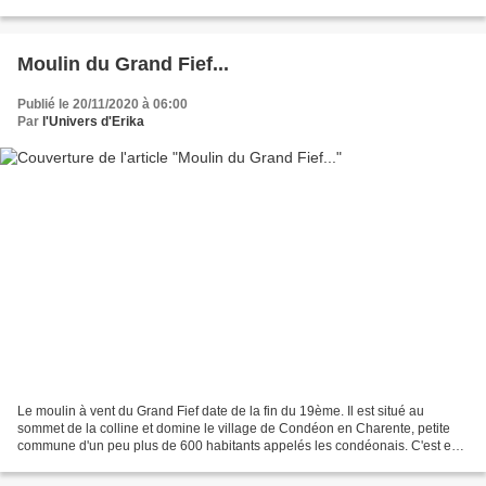
Lapouleille et Fourtic) soit au total 813...
Moulin du Grand Fief...
Publié le 20/11/2020 à 06:00
Par
l'Univers d'Erika
Le moulin à vent du Grand Fief date de la fin du 19ème. Il est situé au
sommet de la colline et domine le village de Condéon en Charente, petite
commune d'un peu plus de 600 habitants appelés les condéonais. C'est en
apercevant le panneau du moulin que...