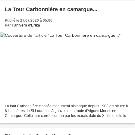
La Tour Carbonnière en camargue...
Publié le 27/07/2020 à 05:00
Par
l'Univers d'Erika
La tour Carbonnière classée monument historique depuis 1903 est située à
6 kilomètres de St Laurent d'Aigouze sur la route d'Aigues Mortes en
Camargue. Cette tour carrée cernée par les marais date du XIIIème, elle fut
construite sur la volonté du roi...