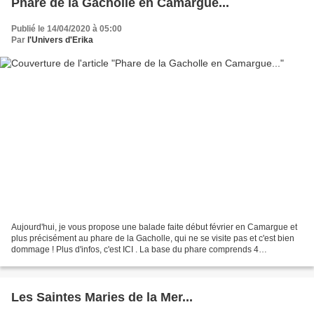
Phare de la Gacholle en Camargue...
Publié le 14/04/2020 à 05:00
Par
l'Univers d'Erika
Aujourd'hui, je vous propose une balade faite début février en Camargue et
plus précisément au phare de la Gacholle, qui ne se visite pas et c'est bien
dommage ! Plus d'infos, c'est ICI . La base du phare comprends 4
appartements où 4 gardiens se répartissaient...
Les Saintes Maries de la Mer...