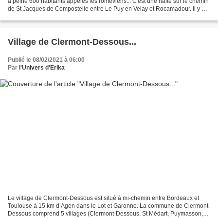
à peine 600 habitants appelés les roméviens... C'est une halte sur le chemin
de St Jacques de Compostelle entre Le Puy en Velay et Rocamadour. Il y a
pas mal de temps déjà que...
Village de Clermont-Dessous...
Publié le 08/02/2021 à 06:00
Par
l'Univers d'Erika
Le village de Clermont-Dessous est situé à mi-chemin entre Bordeaux et
Toulouse à 15 km d’Agen dans le Lot et Garonne. La commune de Clermont-
Dessous comprend 5 villages (Clermont-Dessous, St Médart, Puymasson,