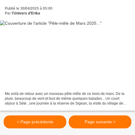
Publié le 30/04/2025 à 05:00
Par
l'Univers d'Erika
Me voilà de retour avec un nouveau pêle-mêle de ce mois de mars. De la
pluie, beaucoup de vent et tout de même quelques balades... Un court
séjour à Sète , une journée à la réserve de Sigean, la visite du village de
Llauro , le Kitesurf Big Air au Barcarès,...
< Page précédente
Page suivante >