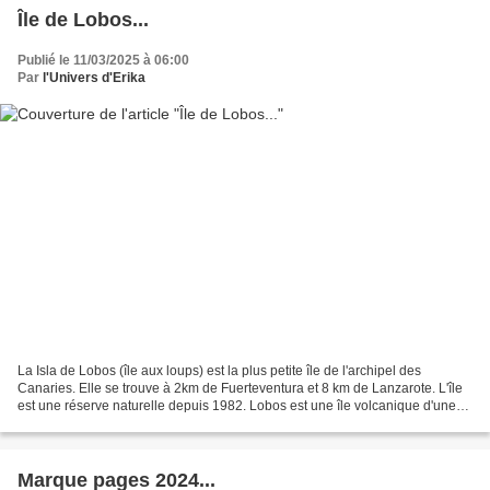
Île de Lobos...
Publié le 11/03/2025 à 06:00
Par
l'Univers d'Erika
La Isla de Lobos (île aux loups) est la plus petite île de l'archipel des
Canaries. Elle se trouve à 2km de Fuerteventura et 8 km de Lanzarote. L'île
est une réserve naturelle depuis 1982. Lobos est une île volcanique d'une
superficie de 4,7 km² et d'un...
Marque pages 2024...