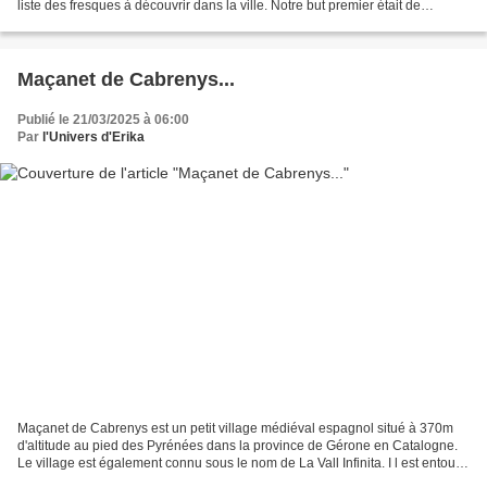
liste des fresques à découvrir dans la ville. Notre but premier était de
découvrir cette fameuse "Rue de...
Maçanet de Cabrenys...
Publié le 21/03/2025 à 06:00
Par
l'Univers d'Erika
Maçanet de Cabrenys est un petit village médiéval espagnol situé à 370m
d'altitude au pied des Pyrénées dans la province de Gérone en Catalogne.
Le village est également connu sous le nom de La Vall Infinita. I l est entouré
par l e Massif des Salines...