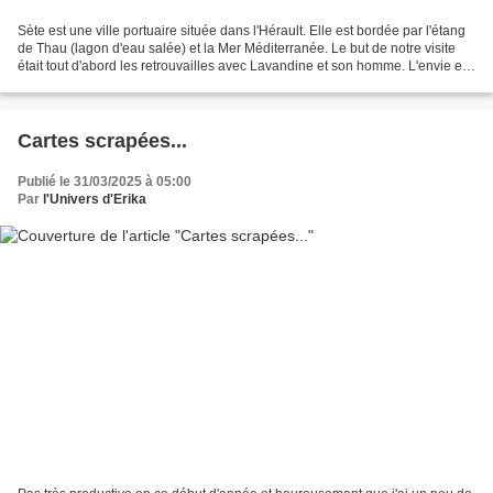
Sète est une ville portuaire située dans l'Hérault. Elle est bordée par l'étang
de Thau (lagon d'eau salée) et la Mer Méditerranée. Le but de notre visite
était tout d'abord les retrouvailles avec Lavandine et son homme. L'envie en
venant dans cette ville...
Cartes scrapées...
Publié le 31/03/2025 à 05:00
Par
l'Univers d'Erika