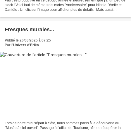
Pas très productive en ce début d'année et heureusement que j'ai un peu de
stock ! Voici tout de même trois cartes "Anniversaire" pour Nicole, Yvette et
Danièle . Un clic sur l'image pour afficher plus de détails ! Mais aussi
quelques cartes "Amitié"...
Fresques murales...
Publié le 26/03/2025 à 07:25
Par
l'Univers d'Erika
Lors de notre mini séjour à Sète, nous sommes partis à la découverte du
"Musée à ciel ouvert". Passage à l'office du Tourisme, afin de récupérer la