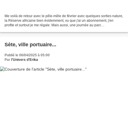
Me voilà de retour avec le pêle-mêle de février avec quelques sorties nature,
la Réserve africaine bien évidemment, vu que j'ai un abonnement, j'en
profite et surtout je me régale. Mais aussi, une journée au parc
ornithologique de Pont de Gau, un endroit...
Sète, ville portuaire...
Publié le 06/04/2025 à 05:00
Par
l'Univers d'Erika