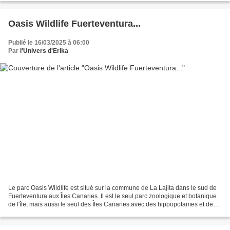
Oasis Wildlife Fuerteventura...
Publié le 16/03/2025 à 06:00
Par
l'Univers d'Erika
Le parc Oasis Wildlife est situé sur la commune de La Lajita dans le sud de
Fuerteventura aux Îles Canaries. Il est le seul parc zoologique et botanique
de l'île, mais aussi le seul des Îles Canaries avec des hippopotames et des
éléphants d'Afrique. Un...