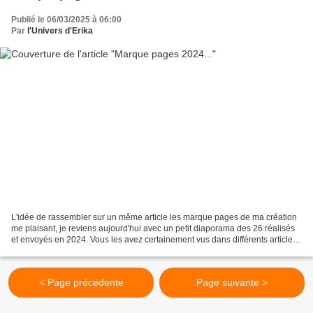
Publié le 06/03/2025 à 06:00
Par
l'Univers d'Erika
L'idée de rassembler sur un même article les marque pages de ma création
me plaisant, je reviens aujourd'hui avec un petit diaporama des 26 réalisés
et envoyés en 2024. Vous les avez certainement vus dans différents articles
au fil des mois ! Bonne visualisation...
< Page précédente
Page suivante >