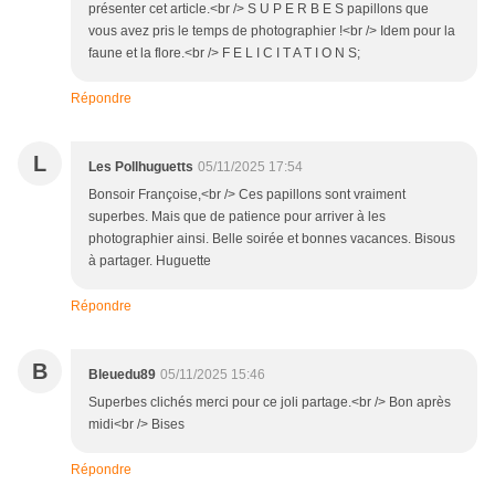
présenter cet article.<br /> S U P E R B E S papillons que
vous avez pris le temps de photographier !<br /> Idem pour la
faune et la flore.<br /> F E L I C I T A T I O N S;
Répondre
L
Les Pollhuguetts
05/11/2025 17:54
Bonsoir Françoise,<br /> Ces papillons sont vraiment
superbes. Mais que de patience pour arriver à les
photographier ainsi. Belle soirée et bonnes vacances. Bisous
à partager. Huguette
Répondre
B
Bleuedu89
05/11/2025 15:46
Superbes clichés merci pour ce joli partage.<br /> Bon après
midi<br /> Bises
Répondre