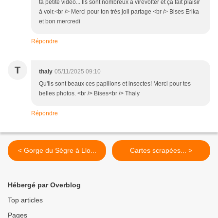
ta petite vidéo... Ils sont nombreux à virevolter et ça fait plaisir
à voir.<br /> Merci pour ton très joli partage <br /> Bises Erika
et bon mercredi
Répondre
T
thaly
05/11/2025 09:10
Qu'ils sont beaux ces papillons et insectes! Merci pour tes
belles photos. <br /> Bises<br /> Thaly
Répondre
< Gorge du Sègre à Llo...
Cartes scrapées... >
Hébergé par Overblog
Top articles
Pages