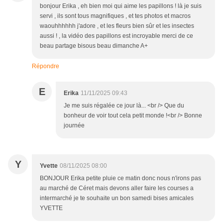
bonjour Erika , eh bien moi qui aime les papillons ! là je suis
servi , ils sont tous magnifiques , et tes photos et macros
waouhhhhhh j'adore , et les fleurs bien sûr et les insectes
aussi ! , la vidéo des papillons est incroyable merci de ce
beau partage bisous beau dimanche A+
Répondre
E
Erika
11/11/2025 09:43
Je me suis régalée ce jour là... <br /> Que du
bonheur de voir tout cela petit monde !<br /> Bonne
journée
Y
Yvette
08/11/2025 08:00
BONJOUR Erika petite pluie ce matin donc nous n'irons pas
au marché de Céret mais devons aller faire les courses a
intermarché je te souhaite un bon samedi bises amicales
YVETTE