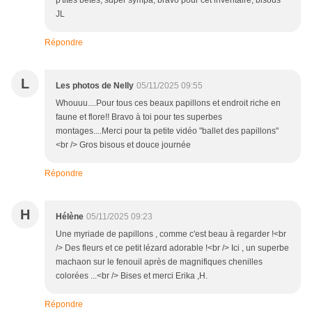
p'tites bêtes, super sympa, bravo pour cet inventaire, bisous
JL
Répondre
L
Les photos de Nelly
05/11/2025 09:55
Whouuu....Pour tous ces beaux papillons et endroit riche en
faune et flore!! Bravo à toi pour tes superbes
montages....Merci pour ta petite vidéo "ballet des papillons"
<br /> Gros bisous et douce journée
Répondre
H
Hélène
05/11/2025 09:23
Une myriade de papillons , comme c'est beau à regarder !<br
/> Des fleurs et ce petit lézard adorable !<br /> Ici , un superbe
machaon sur le fenouil après de magnifiques chenilles
colorées ...<br /> Bises et merci Erika ,H.
Répondre