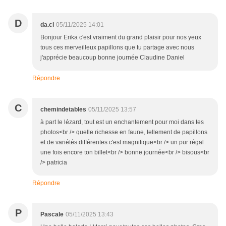
D
da.cl
05/11/2025 14:01
Bonjour Erika c'est vraiment du grand plaisir pour nos yeux
tous ces merveilleux papillons que tu partage avec nous
j'apprécie beaucoup bonne journée Claudine Daniel
Répondre
C
chemindetables
05/11/2025 13:57
à part le lézard, tout est un enchantement pour moi dans tes
photos<br /> quelle richesse en faune, tellement de papillons
et de variétés différentes c'est magnifique<br /> un pur régal
une fois encore ton billet<br /> bonne journée<br /> bisous<br
/> patricia
Répondre
P
Pascale
05/11/2025 13:43