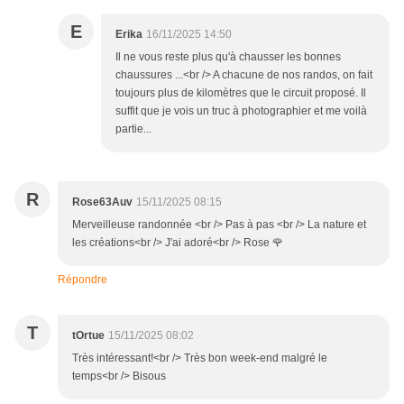
E
Erika
16/11/2025 14:50
Il ne vous reste plus qu'à chausser les bonnes
chaussures ...<br /> A chacune de nos randos, on fait
toujours plus de kilomètres que le circuit proposé. Il
suffit que je vois un truc à photographier et me voilà
partie...
R
Rose63Auv
15/11/2025 08:15
Merveilleuse randonnée <br /> Pas à pas <br /> La nature et
les créations<br /> J'ai adoré<br /> Rose 🌹
Répondre
T
tOrtue
15/11/2025 08:02
Très intéressant!<br /> Très bon week-end malgré le
temps<br /> Bisous