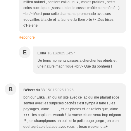
milieu naturel , sentiers caillouteux , vastes prairies , petits
coins bucoliques ,sans oublier le casse-croûte bien mérité ;-) !
<br /> Merci pour cette charmante promenade avec ces
trouvailles à la clé et la faune et la flore .<br /> .Des bises
d'Hélène
Répondre
E
Erika
16/11/2025 14:57
De bons moments passés à chercher les objets et
une nature magnifique.<br /> Que du bonheur !
B
Bébert du 33
15/11/2025 10:26
bonjour Erika , ah oui un site avec ce lac qui me plairait et ce
sentier avec les surprises cachés c'est sympa à faire ! , les
paysages j'aime ++++ , et les photos et les reflets que j'aime
+++ , les papillons waouh ! , la vache et son veau trop mignon
!!! , les champignons ah oui , et le petit rouge gorge , eh bien
quel agréable balade avec vous ! , beau weekend a+