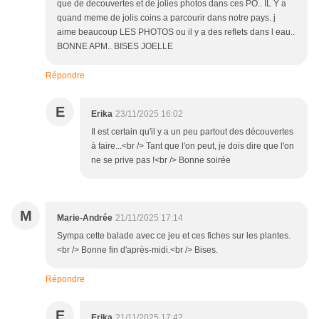
que de decouvertes et de jolies photos dans ces PO.. IL Y a
quand meme de jolis coins a parcourir dans notre pays. j
aime beaucoup LES PHOTOS ou il y a des reflets dans l eau..
BONNE APM.. BISES JOELLE
Répondre
E
Erika
23/11/2025 16:02
Il est certain qu'il y a un peu partout des découvertes
à faire...<br /> Tant que l'on peut, je dois dire que l'on
ne se prive pas !<br /> Bonne soirée
M
Marie-Andrée
21/11/2025 17:14
Sympa cette balade avec ce jeu et ces fiches sur les plantes.
<br /> Bonne fin d'après-midi.<br /> Bises.
Répondre
E
Erika
21/11/2025 17:42