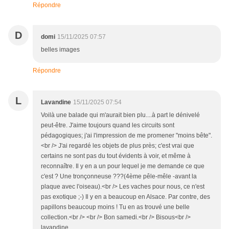
Répondre
D
domi
15/11/2025 07:57
belles images
Répondre
L
Lavandine
15/11/2025 07:54
Voilà une balade qui m'aurait bien plu....à part le dénivelé
peut-être. J'aime toujours quand les circuits sont
pédagogiques; j'ai l'impression de me promener "moins bête".
<br /> J'ai regardé les objets de plus près; c'est vrai que
certains ne sont pas du tout évidents à voir, et même à
reconnaître. Il y en a un pour lequel je me demande ce que
c'est ? Une tronçonneuse ???(4ème pêle-mêle -avant la
plaque avec l'oiseau).<br /> Les vaches pour nous, ce n'est
pas exotique ;-) Il y en a beaucoup en Alsace. Par contre, des
papillons beaucoup moins ! Tu en as trouvé une belle
collection.<br /> <br /> Bon samedi.<br /> Bisous<br />
lavandine