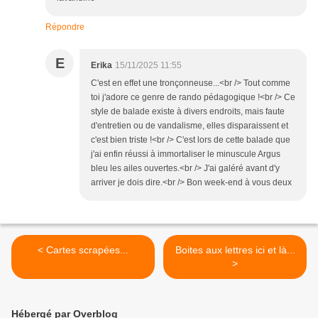
Répondre
E
Erika
15/11/2025 11:55
C'est en effet une tronçonneuse...<br /> Tout comme
toi j'adore ce genre de rando pédagogique !<br /> Ce
style de balade existe à divers endroits, mais faute
d'entretien ou de vandalisme, elles disparaissent et
c'est bien triste !<br /> C'est lors de cette balade que
j'ai enfin réussi à immortaliser le minuscule Argus
bleu les ailes ouvertes.<br /> J'ai galéré avant d'y
arriver je dois dire.<br /> Bon week-end à vous deux
< Cartes scrapées...
Boites aux lettres ici et là...
>
Hébergé par Overblog