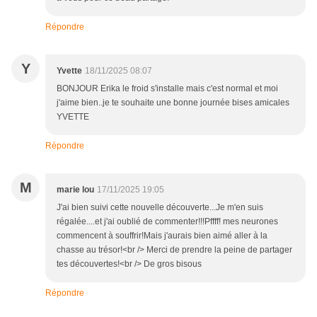
Répondre
Y
Yvette
18/11/2025 08:07
BONJOUR Erika le froid s'installe mais c'est normal et moi
j'aime bien..je te souhaite une bonne journée bises amicales
YVETTE
Répondre
M
marie lou
17/11/2025 19:05
J'ai bien suivi cette nouvelle découverte...Je m'en suis
régalée....et j'ai oublié de commenter!!!Pffff! mes neurones
commencent à souffrir!Mais j'aurais bien aimé aller à la
chasse au trésor!<br /> Merci de prendre la peine de partager
tes découvertes!<br /> De gros bisous
Répondre