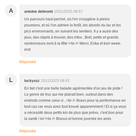
A
antoine delmonti
15/11/2025 08:57
Un parcours haut perché, où l'on s'oxygène à pleins
poumons, et où l'on admire la forêt, les abords du lac et les
pics environnants, en suivant les sentiers. Il y a aussi des
jeux, des objets à trouver, des infos...Bref, petits et grands
randonneurs sont à la fête !<br /> Merci, Erika et bon week-
end
Répondre
L
luckyozz
15/11/2025 08:42
En fait c'est une belle balade agrémentée d'un jeu de piste !
Le genre de truc qui me plairait bien, surtout dans des
endroits comme celui-ci...<br /> Bravo pour la performance en
tout cas car vous avez tout trouvé apparemment ! Et si ça vous
a nécessité deux petits km de plus que prévu, c'est bon pour
la santé ! lol !<br /> Bisous et bonne journée les amis
Répondre