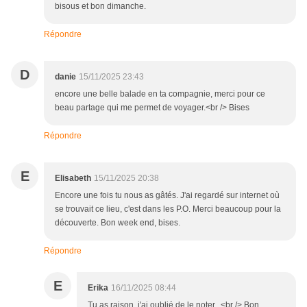
bisous et bon dimanche.
Répondre
D
danie
15/11/2025 23:43
encore une belle balade en ta compagnie, merci pour ce
beau partage qui me permet de voyager.<br /> Bises
Répondre
E
Elisabeth
15/11/2025 20:38
Encore une fois tu nous as gâtés. J'ai regardé sur internet où
se trouvait ce lieu, c'est dans les P.O. Merci beaucoup pour la
découverte. Bon week end, bises.
Répondre
E
Erika
16/11/2025 08:44
Tu as raison, j'ai oublié de le noter...<br /> Bon