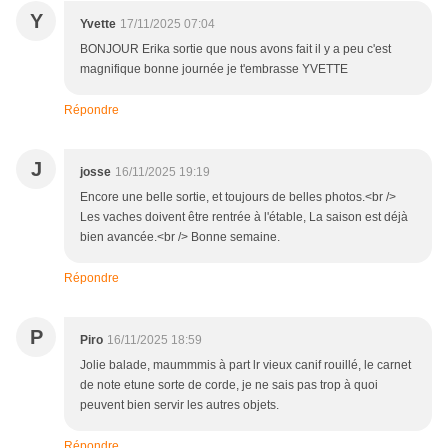
Y
Yvette
17/11/2025 07:04
BONJOUR Erika sortie que nous avons fait il y a peu c'est
magnifique bonne journée je t'embrasse YVETTE
Répondre
J
josse
16/11/2025 19:19
Encore une belle sortie, et toujours de belles photos.<br />
Les vaches doivent être rentrée à l'étable, La saison est déjà
bien avancée.<br /> Bonne semaine.
Répondre
P
Piro
16/11/2025 18:59
Jolie balade, maummmis à part lr vieux canif rouillé, le carnet
de note etune sorte de corde, je ne sais pas trop à quoi
peuvent bien servir les autres objets.
Répondre