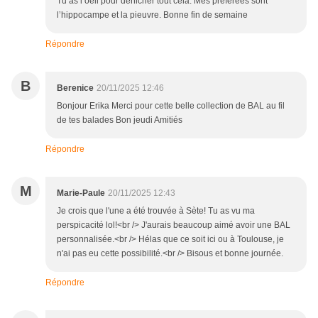
Tu as l’oeil pour denicher tout cela. Mes préférées sont
l’hippocampe et la pieuvre. Bonne fin de semaine
Répondre
B
Berenice
20/11/2025 12:46
Bonjour Erika Merci pour cette belle collection de BAL au fil
de tes balades Bon jeudi Amitiés
Répondre
M
Marie-Paule
20/11/2025 12:43
Je crois que l'une a été trouvée à Sète! Tu as vu ma
perspicacité lol!<br /> J'aurais beaucoup aimé avoir une BAL
personnalisée.<br /> Hélas que ce soit ici ou à Toulouse, je
n'ai pas eu cette possibilité.<br /> Bisous et bonne journée.
Répondre