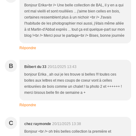
Bonjour Erika<br /> Une belle collection de BAL, il y en a qui
ont mal vieilli et sont rouillées ... j'aime bien celles en bois,
certaines ressemblent plus à un nichoir <br /> J'avais
l'habitude de les photographier moi aussi, j'étais même allée
à st Martin-d'Abbat exprès ... tout ça est quelque-part sur mon
blog !<br /> Merci pour le partage<br /> Bises, bonne journée
Répondre
B
Bébert du 33
20/11/2025 13:43
bonjour Erika , ah oui je les trouve si belles !!! toutes ces
boites aux lettres et mes coups de coeur vont à celles
entourées de bois comme un chalet ! la photo 2 et ++++++ !
merci bisous belle fin de semaine a +
Répondre
C
chez raymonde
20/11/2025 13:38
Bonjour <br /> oh très belles collection la première et