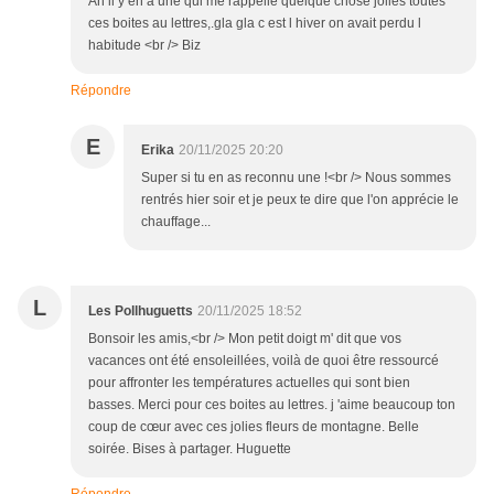
Ah il y en a une qui me rappelle quelque chose jolies toutes
ces boites au lettres,.gla gla c est l hiver on avait perdu l
habitude <br /> Biz
Répondre
E
Erika
20/11/2025 20:20
Super si tu en as reconnu une !<br /> Nous sommes
rentrés hier soir et je peux te dire que l'on apprécie le
chauffage...
L
Les Pollhuguetts
20/11/2025 18:52
Bonsoir les amis,<br /> Mon petit doigt m' dit que vos
vacances ont été ensoleillées, voilà de quoi être ressourcé
pour affronter les températures actuelles qui sont bien
basses. Merci pour ces boites au lettres. j 'aime beaucoup ton
coup de cœur avec ces jolies fleurs de montagne. Belle
soirée. Bises à partager. Huguette