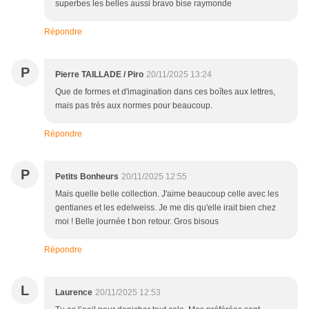
superbes les belles aussi bravo bise raymonde
Répondre
P
Pierre TAILLADE / Piro
20/11/2025 13:24
Que de formes et d'imagination dans ces boîtes aux lettres,
mais pas très aux normes pour beaucoup.
Répondre
P
Petits Bonheurs
20/11/2025 12:55
Mais quelle belle collection. J'aime beaucoup celle avec les
gentianes et les edelweiss. Je me dis qu'elle irait bien chez
moi ! Belle journée t bon retour. Gros bisous
Répondre
L
Laurence
20/11/2025 12:53