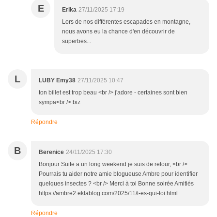
E
Erika
27/11/2025 17:19
Lors de nos différentes escapades en montagne,
nous avons eu la chance d'en découvrir de
superbes...
L
LUBY Emy38
27/11/2025 10:47
ton billet est trop beau <br /> j'adore - certaines sont bien
sympa<br /> biz
Répondre
B
Berenice
24/11/2025 17:30
Bonjour Suite a un long weekend je suis de retour, <br />
Pourrais tu aider notre amie blogueuse Ambre pour identifier
quelques insectes ? <br /> Merci à toi Bonne soirée Amitiés
https://ambre2.eklablog.com/2025/11/t-es-qui-toi.html
Répondre