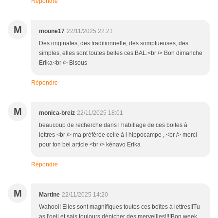
Répondre
M
moune17
22/11/2025 22:21
Des originales, des traditionnelle, des somptueuses, des
simples, elles sont toutes belles ces BAL.<br /> Bon dimanche
Erika<br /> Bisous
Répondre
M
monica-breiz
22/11/2025 18:01
beaucoup de recherche dans l habillage de ces boites à
lettres <br /> ma préférée celle à l hippocampe , <br /> merci
pour ton bel article <br /> kénavo Erika
Répondre
M
Martine
22/11/2025 14:20
Wahoo!! Elles sont magnifiques toutes ces boîtes à lettres!!Tu
as l'oeil et sais toujours dénicher des merveilles!!!!Bon week