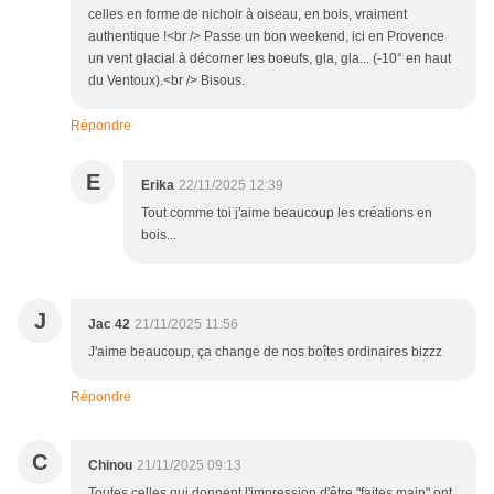
celles en forme de nichoir à oiseau, en bois, vraiment
authentique !<br /> Passe un bon weekend, ici en Provence
un vent glacial à décorner les boeufs, gla, gla... (-10° en haut
du Ventoux).<br /> Bisous.
Répondre
E
Erika
22/11/2025 12:39
Tout comme toi j'aime beaucoup les créations en
bois...
J
Jac 42
21/11/2025 11:56
J'aime beaucoup, ça change de nos boîtes ordinaires bizzz
Répondre
C
Chinou
21/11/2025 09:13
Toutes celles qui donnent l'impression d'être "faites main" ont,