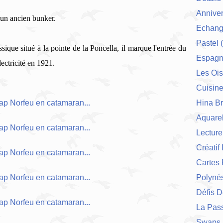
Anniver
r un ancien bunker.
Echang
Pastel
(
sique situé à la pointe de la Poncella, il marque l'entrée du
Espag
lectricité en 1921.
Les Ois
Cuisin
Hina Br
Aquarel
Lecture
Créatif
Cartes 
Polynés
Défis 
La Pas
Swaps