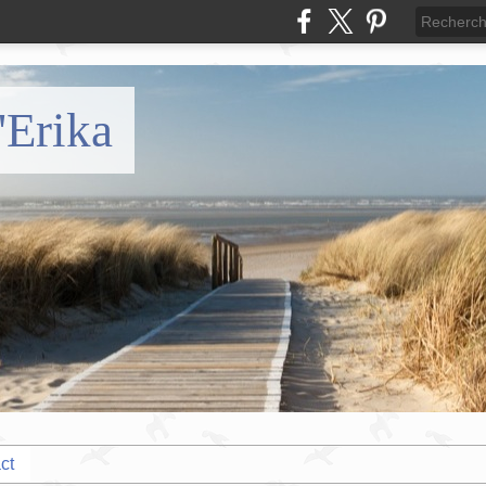
'Erika
ct