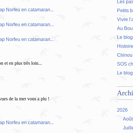
Les pa
Petits 
Vivre l
Au Bout
Le blog
Histoir
Chinou
 et en plus très loin...
SOS cha
Le blog
Arch
vues de la mer vous a plu !
2026
Août
Juill