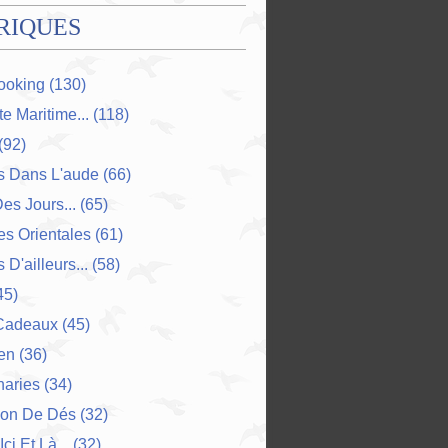
RIQUES
ooking
(130)
e Maritime...
(118)
(92)
s Dans L'aude
(66)
Des Jours...
(65)
s Orientales
(61)
 D'ailleurs...
(58)
45)
Cadeaux
(45)
en
(36)
naries
(34)
ion De Dés
(32)
Ici Et Là...
(32)