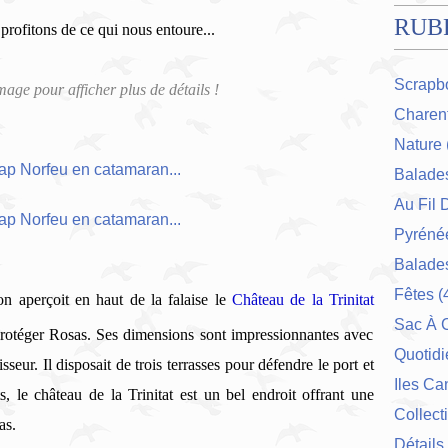
RUB
profitons de ce qui nous entoure...
Scrapb
image pour afficher plus de détails !
Charent
Nature
Balade
Au Fil 
Pyrénée
Balades
Fêtes
(
n aperçoit en haut de la falaise le
Château de la Trinitat
Sac À 
protéger Rosas.
Ses dimensions sont impressionnantes avec
Quotidi
eur. Il disposait de trois terrasses pour défendre le port et
Iles Ca
, le château de la Trinitat est un bel endroit offrant une
Collect
as.
Détails 