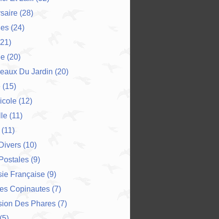
saire
(28)
es
(24)
21)
ne
(20)
eaux Du Jardin
(20)
e
(15)
icole
(12)
le
(11)
(11)
 Divers
(10)
Postales
(9)
ie Française
(9)
Des Copinautes
(7)
sion Des Phares
(7)
(5)