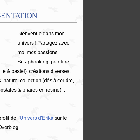
SENTATION
Bienvenue dans mon
univers ! Partagez avec
moi mes passions.
Scrapbooking, peinture
lle & pastel), créations diverses,
, nature, collection (dés à coudre,
postales & phares en résine)...
profil de
l'Univers d'Erika
sur le
 Overblog