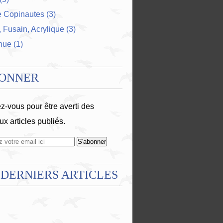
e Copinautes
(3)
 Fusain, Acrylique
(3)
nue
(1)
BONNER
-vous pour être averti des
x articles publiés.
 DERNIERS ARTICLES