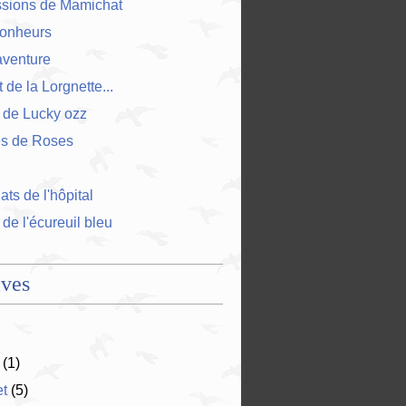
ssions de Mamichat
bonheurs
'aventure
 de la Lorgnette...
 de Lucky ozz
es de Roses
ts de l'hôpital
 de l'écureuil bleu
ives
(1)
et
(5)