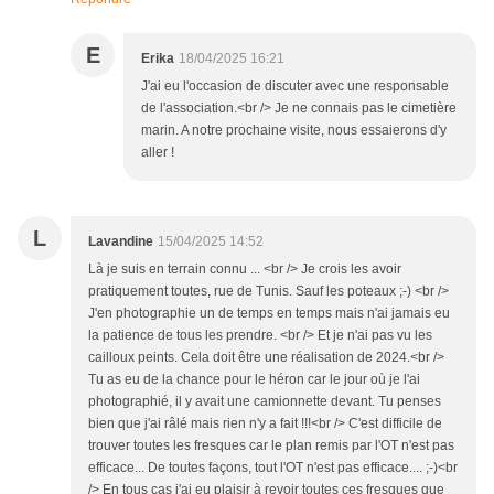
E
Erika
18/04/2025 16:21
J'ai eu l'occasion de discuter avec une responsable
de l'association.<br /> Je ne connais pas le cimetière
marin. A notre prochaine visite, nous essaierons d'y
aller !
L
Lavandine
15/04/2025 14:52
Là je suis en terrain connu ... <br /> Je crois les avoir
pratiquement toutes, rue de Tunis. Sauf les poteaux ;-) <br />
J'en photographie un de temps en temps mais n'ai jamais eu
la patience de tous les prendre. <br /> Et je n'ai pas vu les
cailloux peints. Cela doit être une réalisation de 2024.<br />
Tu as eu de la chance pour le héron car le jour où je l'ai
photographié, il y avait une camionnette devant. Tu penses
bien que j'ai râlé mais rien n'y a fait !!!<br /> C'est difficile de
trouver toutes les fresques car le plan remis par l'OT n'est pas
efficace... De toutes façons, tout l'OT n'est pas efficace.... ;-)<br
/> En tous cas j'ai eu plaisir à revoir toutes ces fresques que