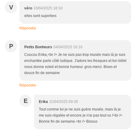
V
véro
10/04/2025 18:10
elles sont superbes
Répondre
P
Petits Bonheurs
04/04/2025 16:16
Coucou Erika,<br /> Je ne suis pas trop musée mais là je suis
enchantée parle côté ludique. J'adore les fresques et ton billet
nous donne soleil et bonne humeur. gros merci. Bises et
douce fin de semaine
Répondre
E
Erika
11/04/2025 09:30
Tout comme toi je ne suis guère musée, mais là je
me suis régalée et encore je n'ai pas tout vu !<br />
Bonne fin de semaine.<br /> Bisous