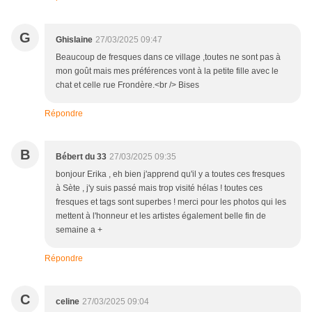
G
Ghislaine
27/03/2025 09:47
Beaucoup de fresques dans ce village ,toutes ne sont pas à
mon goût mais mes préférences vont à la petite fille avec le
chat et celle rue Frondère.<br /> Bises
Répondre
B
Bébert du 33
27/03/2025 09:35
bonjour Erika , eh bien j'apprend qu'il y a toutes ces fresques
à Sète , j'y suis passé mais trop visité hélas ! toutes ces
fresques et tags sont superbes ! merci pour les photos qui les
mettent à l'honneur et les artistes également belle fin de
semaine a +
Répondre
C
celine
27/03/2025 09:04