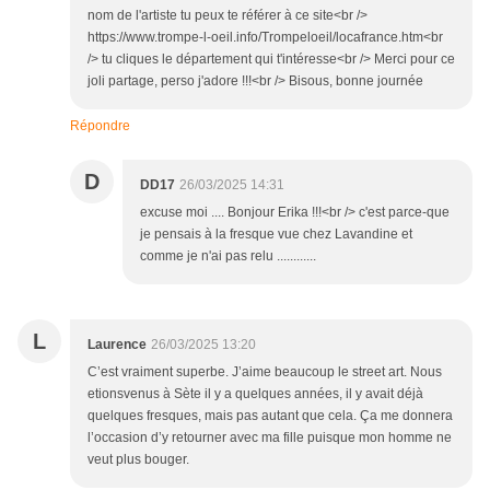
nom de l'artiste tu peux te référer à ce site<br />
https://www.trompe-l-oeil.info/Trompeloeil/locafrance.htm<br
/> tu cliques le département qui t'intéresse<br /> Merci pour ce
joli partage, perso j'adore !!!<br /> Bisous, bonne journée
Répondre
D
DD17
26/03/2025 14:31
excuse moi .... Bonjour Erika !!!<br /> c'est parce-que
je pensais à la fresque vue chez Lavandine et
comme je n'ai pas relu ............
L
Laurence
26/03/2025 13:20
C’est vraiment superbe. J’aime beaucoup le street art. Nous
etionsvenus à Sète il y a quelques années, il y avait déjà
quelques fresques, mais pas autant que cela. Ça me donnera
l’occasion d’y retourner avec ma fille puisque mon homme ne
veut plus bouger.