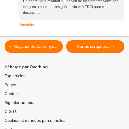
Un endroit qu'il m'aurait plu de voir de mes propres yeux !<br
/> Il y en a pour tous les goûts...<br /> MERCI pour cette
découverte.
Répondre
< Maçanet de Cabrenys...
Cartes scrapées... >
Hébergé par Overblog
Top articles
Pages
Contact
Signaler un abus
C.G.U.
Cookies et données personnelles