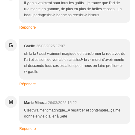
Il y en a vraiment pour tous les goûts - je trouve que l'art de
rue monte en gamme, de plus en plus de belles choses - un
beau partage<br /> bonne soirée<br /> bisous
Répondre
G
Gaelle
26/03/2025 17:07
oh la la ! c'est vraiment magique de transformer la rue avec de
l'art et ce sont de veritables artistes!<br /> merci d'avoir monté
et descendu tous ces escaliers pour nous en faire profiter<br
/> gaelle
Répondre
M
Marie Minoza
26/03/2025 15:22
C!est vraiment magnique...A regarder et contempler...ça me
donne envie d!aller à Sète
Répondre