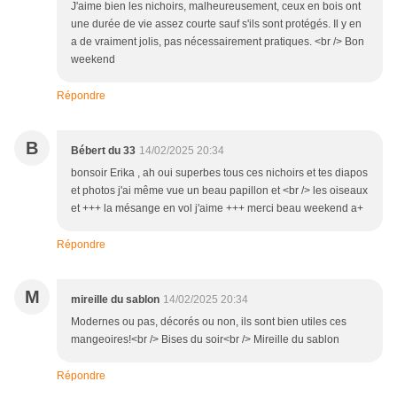
J'aime bien les nichoirs, malheureusement, ceux en bois ont
une durée de vie assez courte sauf s'ils sont protégés. Il y en
a de vraiment jolis, pas nécessairement pratiques. <br /> Bon
weekend
Répondre
B
Bébert du 33
14/02/2025 20:34
bonsoir Erika , ah oui superbes tous ces nichoirs et tes diapos
et photos j'ai même vue un beau papillon et <br /> les oiseaux
et +++ la mésange en vol j'aime +++ merci beau weekend a+
Répondre
M
mireille du sablon
14/02/2025 20:34
Modernes ou pas, décorés ou non, ils sont bien utiles ces
mangeoires!<br /> Bises du soir<br /> Mireille du sablon
Répondre