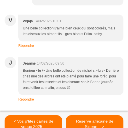
V
virjaja
14/02/2025 10:01
Une belle collection! j'aime bien ceux qui sont colorés, mais
les oiseaux les aiment ils... gros bisous Erika. cathy
Répondre
J
Jeanine
14/02/2025 09:56
Bonjour <br /> Une belle collection de nichoirs, <br /> Derrière
chez moi des arbres ont été planté pour faire une forêt , pour
faire venir les insectes et les oiseaux <br /> Bonne journée
ensoleillée ce matin, bisous 😚
Répondre
< Vos p'tites cartes de
Réserve africaine de
voeux 2025...
Sigean... >