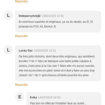
Répondre
L
lindeparsylviejl2
14/02/2025 10:31
Ils sont tous superbe et originaux, ça va du studio, au f2, f3
jusauqu'au F10, lol, bisous JL
Répondre
L
Lucky Ozz
14/02/2025 10:21
De très jolis nichoirs, dont deux très originaux, qui semblent
tricotés ?<br /> Moi j'ai fabriqué une belle petite cabane à
zoizos, j'sais plus si tu l'as vue ? Mais elle n'a aucun succès,
elle est accrochée en plein soleil et il doit y faire un peu trop
chaud ! lol ! <br /> gros bisous et belle journée les amis
Répondre
E
Erika
14/02/2025 10:52
Pas bon en effet de l'installer face au soleil...