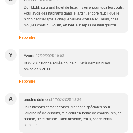
Chinou
18/02/2025 17:57
Du H.L.M. au grand hôtel de luxe, il y en a pour tous les goûts.
Pour avoir des habitants dans le jardin, encore faut il que le
nichoir soit adapté à chaque variété d'oiseaux. Hélas, chez
moi, les chats du voisin, en font leur repas de midi grrrrrrrr
Répondre
Y
Yvette
17/02/2025 19:03
BONSOIR Bonne soirée douce nuit et à demain bises
amicales YVETTE
Répondre
A
antoine delmonti
17/02/2025 13:36
Jolis nichoirs et mangeoires. Mentions spéciales pour
l'originalité de certains, tels celui en forme de chaussures, de
bobine, de caravane...Bien observé, erika, <br /> Bonne
semaine