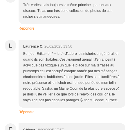
Très variés mais toujours le même principe : penser aux
oiseaux. Tu as une très belle collection de photos de ces
nichoirs et mangeoires.
Répondre
L
Laurence C.
20/02/2025 13:56
Bonjour Erika,<br /> <br /> J'adore les nichoirs en général, et
quand ils sont habités, c'est vraiment génial ! J'en ai peint (
acrylique pas toxique ) un que je place sur ma terrasse au
printemps et il est occupé chaque année par des mésanges
charbonnières habituées à mon jardin. Elles sont familières à
notre présence et le nichoir est hors de portée de mon félin
redoutable, Sasha, un Maine Coon de la plus pure espèce :-)
je dois juste veiller à ce que lors de l'envol des oisillons, le
voyou ne soit pas dans les parages 😀<br /> Bonne journée.
Répondre
C