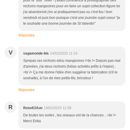
pour la "tour" hiver - j'avais commencé à photographier des
nichoirs mangeoires pour en faire un sujet collection figure toi
j'ai abandonné j'en ai pratiquement pas vu c'est fou ! bon
vendredi et puis bon puisque c'est une journée sujet coeur "je
te souhaite une bonne journée de St Valentin"
Répondre
V
vagamonde-bis
14/02/2025 11:16
Sympas ces nichoirs et/ou mangeoires !<br /> Depuis pas mal
d'années, j'ai deux nichoirs (hélas achetés prêts à l'mploi) ;
<br /> Ça me donne l'idée d'en suggérer la fabrication (s'il le
souhaite), à l'un de mes petits-fils, bricoleur !
Répondre
R
Rose63Auv
14/02/2025 11:08
De toutes les sortes , les oiseaux ont de la chances ...<br />
Merci Erika