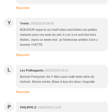
Répondre
Y
Yvette
15/02/2025 09:45
BONJOUR super tu as l'oeil!! elles sont belles ces petites
maisons pour nos amis du ciel..il y en a ce sont des trois
étoiles...repos ce week-end ..je t'embrasse amitiés à ton z
homme YVETTE
Répondre
L
Les Pollhuguetts
15/02/2025 00:21
Bonsoir Françoise,<br /> Merc pour cette belle série de
nichoirs. Bonne soirée; Bises à tous les deux. Huguette
Répondre
P
PHILIPPE D
14/02/2025 21:07