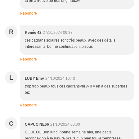
tu en a trouvé de très originaux!!!
Répondre
R
Renée 42
27/10/2024 09:33
ces cadrans solaires sont très beaux, avec des détails
intéressants, bonne continuation, bisous
Répondre
L
LUBY Emy
24/10/2024 16:43
trop trop beaux tous ces cadrans<br /> il y en a des superbes
biz
Répondre
C
CAPUCINE66
21/10/2024 08:30
COUCOU Bon lundi bonne semaine hier, une petite
reconnexion à la nature m'a fait un bien fou je t'embrasse