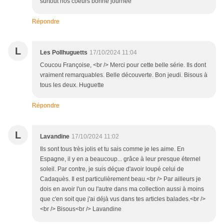
surtout nos coeurs bonne journée
Répondre
L
Les Pollhuguetts
17/10/2024 11:04
Coucou Françoise, <br /> Merci pour cette belle série. Ils dont
vraiment remarquables. Belle découverte. Bon jeudi. Bisous à
tous les deux. Huguette
Répondre
L
Lavandine
17/10/2024 11:02
Ils sont tous très jolis et tu sais comme je les aime. En
Espagne, il y en a beaucoup... grâce à leur presque éternel
soleil. Par contre, je suis déçue d'avoir loupé celui de
Cadaquès. Il est particulièrement beau.<br /> Par ailleurs je
dois en avoir l'un ou l'autre dans ma collection aussi à moins
que c'en soit que j'ai déjà vus dans tes articles balades.<br />
<br /> Bisous<br /> Lavandine