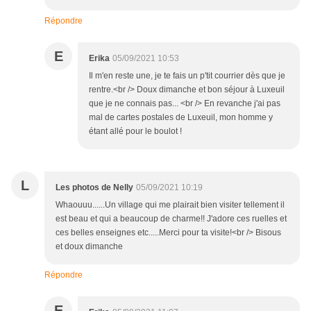
Répondre
E
Erika
05/09/2021 10:53
Il m'en reste une, je te fais un p'tit courrier dès que je
rentre.<br /> Doux dimanche et bon séjour à Luxeuil
que je ne connais pas... <br /> En revanche j'ai pas
mal de cartes postales de Luxeuil, mon homme y
étant allé pour le boulot !
L
Les photos de Nelly
05/09/2021 10:19
Whaouuu......Un village qui me plairait bien visiter tellement il
est beau et qui a beaucoup de charme!! J'adore ces ruelles et
ces belles enseignes etc.....Merci pour ta visite!<br /> Bisous
et doux dimanche
Répondre
E