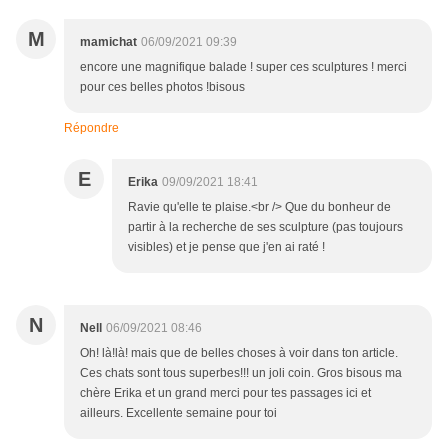
M
mamichat
06/09/2021 09:39
encore une magnifique balade ! super ces sculptures ! merci
pour ces belles photos !bisous
Répondre
E
Erika
09/09/2021 18:41
Ravie qu'elle te plaise.<br /> Que du bonheur de
partir à la recherche de ses sculpture (pas toujours
visibles) et je pense que j'en ai raté !
N
Nell
06/09/2021 08:46
Oh! là!là! mais que de belles choses à voir dans ton article.
Ces chats sont tous superbes!!! un joli coin. Gros bisous ma
chère Erika et un grand merci pour tes passages ici et
ailleurs. Excellente semaine pour toi