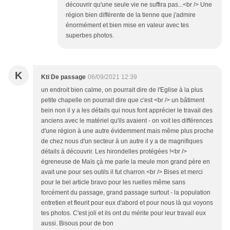
découvrir qu'une seule vie ne suffira pas...<br /> Une
région bien différente de la tienne que j'admire
énormément et bien mise en valeur avec tes
superbes photos.
K
Kti De passage
06/09/2021 12:39
un endroit bien calme, on pourrait dire de l'Eglise à la plus
petite chapelle on pourrait dire que c'est <br /> un bâtiment
bein non il y a les détails qui nous font apprécier le travail des
anciens avec le matériel qu'ils avaient - on voit les différences
d'une région à une autre évidemment mais même plus proche
de chez nous d'un secteur à un autre il y a de magnifiques
détails à découvrir. Les hirondelles protégées !<br />
égreneuse de Maïs çà me parle la meule mon grand père en
avait une pour ses outils il fut charron.<br /> Bises et merci
pour le bel article bravo pour les ruelles même sans
forcément du passage, grand passage surtout - la population
entretien et fleurit pour eux d'abord et pour nous là qui voyons
tes photos. C'est joli et ils ont du mérite pour leur travail eux
aussi. Bisous pour de bon