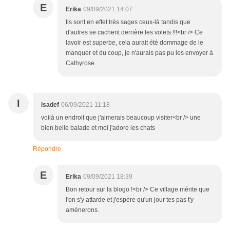
E
Erika
09/09/2021 14:07
Ils sont en effet très sages ceux-là tandis que
d'autres se cachent derrière les volets !!!<br /> Ce
lavoir est superbe, cela aurait été dommage de le
manquer et du coup, je n'aurais pas pu les envoyer à
Cathyrose.
I
isadef
06/09/2021 11:18
voilà un endroit que j'aimerais beaucoup visiter<br /> une
bien belle balade et moi j'adore les chats
Répondre
E
Erika
09/09/2021 18:39
Bon retour sur la blogo !<br /> Ce village mérite que
l'on s'y attarde et j'espère qu'un jour tes pas t'y
amènerons.