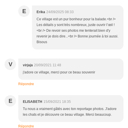
E
Erika
24/09/2025 08:33
Ce village est un pur bonheur pour la balade.<br />
Les détails y sont très nombreux, juste ouvrir l’œil !
<br /> De revoir ses photos me tenterait bien d'y
revenir je dois dire...<br /> Bonne journée à toi aussi.
Bisous
V
virjaja
20/09/2021 11:48
j'adore ce village, merci pour ce beau souvenir
Répondre
E
ELISABETH
15/09/2021 18:35
Tu nous a vraiment gâtés avec ton reportage photos. J'adore
les chats et je découvre ce beau village. Merci beaucoup.
Répondre