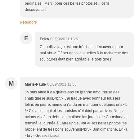
originales ! Merci pour ces belles photos et ... cette
découverte !
Répondre
E
Erika
09/09/2021 18:51
Ce petit village est une très belle découverte pour
moi.<br /> Flâner dans les ruelles à la recherche des
sculptures était bien agréable je dois dire !
M
Marie-Paule
05/09/2021 11:58
J'y suis allée il y a quatre ans en grande amoureuse des
chats que je suis.<br /> J'ai traqué avec bonheur tous les
félins en pierre, même si j'ai dû en manquer quelques uns.<br
/> C'était en mai et les touristes n'étaient pas arrivés. Nous
avions visité en début de matinée les jardins de Coursiana et
terminé la journée à Larresingle. <br /> Tes belles photos me
rappellent de très bons souvenirs!<br /> Bon dimanche, Erika.
<br /> Grosses bises