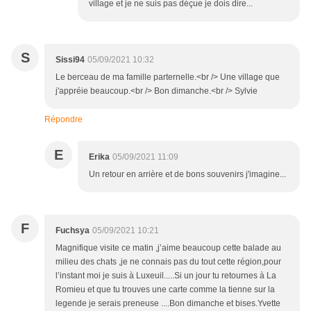
village et je ne suis pas déçue je dois dire...
S
Sissi94
05/09/2021 10:32
Le berceau de ma famille parternelle.<br /> Une village que
j'appréie beaucoup.<br /> Bon dimanche.<br /> Sylvie
Répondre
E
Erika
05/09/2021 11:09
Un retour en arrière et de bons souvenirs j'imagine...
F
Fuchsya
05/09/2021 10:21
Magnifique visite ce matin ,j’aime beaucoup cette balade au
milieu des chats ,je ne connais pas du tout cette région,pour
l’instant moi je suis à Luxeuil.....Si un jour tu retournes à La
Romieu et que tu trouves une carte comme la tienne sur la
legende je serais preneuse ....Bon dimanche et bises.Yvette