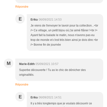
Répondre
E
Erika
06/09/2021 14:53
Je viens de t'envoyer le lavoir pour ta collection...<br
/> Ce village, un petit bijou où j'ai aimé flâner !<br />
Ayant fait la balade le matin, nous n'avons pas eu
trop de monde et c'est très bien ainsi je dois dire.<br
/> Bonne fin de journée
M
Marie-Edith
05/09/2021 10:57
Superbe découverte ! Tu as le chic de dénicher des
originalités.
Répondre
E
Erika
06/09/2021 14:51
Il y a très longtemps que je voulais découvrir ce