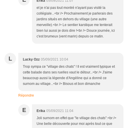
Erika
05/09/2021 11:07
et je n'ai pas tout montré n'ayant pas visité la
collégiale...<br /> Prochainement je parlerais des
jardins situés en dehors du village (une autre
merveille).<br /> Le sentier karstique me tenterait
bien lui aussi je dois dire !<br /> Douce journée, ici
c'est brumeux (vent marin) depuis ce matin.
L
Lucky Ozz
05/09/2021 10:04
Trop sympa ce "village des chats" ! Il est vraiment typique et
cette balade dans ses ruelles vaut le détour...<br /> J'aime
beaucoup aussi la légende d'Angéline qui a donné ce
surnom au village...<br /> Bisous et bon dimanche
Répondre
E
Erika
05/09/2021 11:04
Joli surnom en effet que "le village des chats".<br />
Une belle découverte pour moi après tout ce que