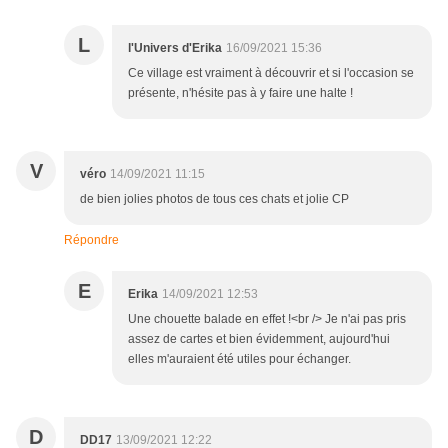
L
l'Univers d'Erika
16/09/2021 15:36
Ce village est vraiment à découvrir et si l'occasion se
présente, n'hésite pas à y faire une halte !
V
véro
14/09/2021 11:15
de bien jolies photos de tous ces chats et jolie CP
Répondre
E
Erika
14/09/2021 12:53
Une chouette balade en effet !<br /> Je n'ai pas pris
assez de cartes et bien évidemment, aujourd'hui
elles m'auraient été utiles pour échanger.
D
DD17
13/09/2021 12:22