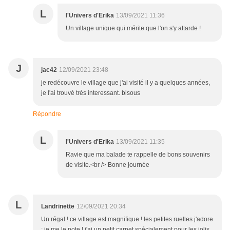
L
l'Univers d'Erika
13/09/2021 11:36
Un village unique qui mérite que l'on s'y attarde !
J
jac42
12/09/2021 23:48
je redécouvre le village que j'ai visité il y a quelques années,
je l'ai trouvé très interessant. bisous
Répondre
L
l'Univers d'Erika
13/09/2021 11:35
Ravie que ma balade te rappelle de bons souvenirs
de visite.<br /> Bonne journée
L
Landrinette
12/09/2021 20:34
Un régal ! ce village est magnifique ! les petites ruelles j'adore
: je me le note ! j'ai un petit carnet spécialement pour les jolis