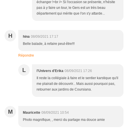
échanger !<br /> Si l'occasion se présente, n'hésite
pas à y faire un tour, le Gers est un très beau
département qui mérite que l'on s'y attarde...
H
hina
08/09/2021 17:17
Belle balade, à refaire peut-être!!!
Répondre
L
l'Univers d'Erika
08/09/2021 17:26
Il reste la collégiale à faire et le sentier karstique qu'il
me plairait de découvrir... Mais aussi pourquoi pas,
retourner aux jardins de Coursiana.
M
Mauricette
08/09/2021 10:54
Photo magnifique, , merci du partage ma douce amie