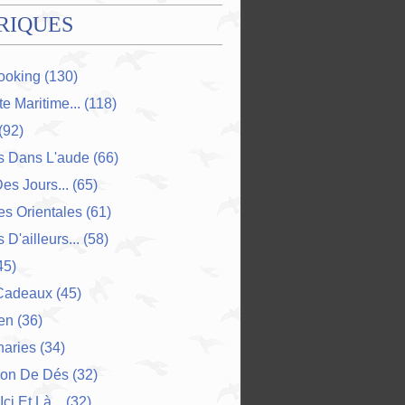
RIQUES
ooking
(130)
e Maritime...
(118)
(92)
s Dans L'aude
(66)
Des Jours...
(65)
s Orientales
(61)
 D'ailleurs...
(58)
45)
Cadeaux
(45)
en
(36)
naries
(34)
ion De Dés
(32)
Ici Et Là...
(32)