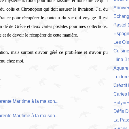
ce mystérieux robot pour nous rassurer et nous dire ce qu'il
Anniver
du colis et Chronopost qui doit assurer la livraison. J'ai du
Echang
rance pour récupérer le contenu du sac qui voyage. Il est
Pastel
(
un dé de Grèce et deux cartes postales pour mes collections.
Espag
re et de devoir le récupérer de cette manière.
Les Ois
Cuisin
ation, mais surtout d'avoir géré ce problème et d'avoir pu
Hina Br
venu chez moi.
Aquarel
Lecture
.
Créatif
Cartes 
Polynés
Défis 
La Pas
Swaps