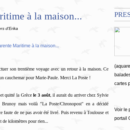
itime à la maison...
PRE
ers d'Erika
(aquare
ctuer
son trentième voyage avec un retour à la maison. Ce
balades
nu un cauchemar pour Marie-Paule. Merci La Poste !
cartes 
et quitté la Grèce
le 3 août
, il aurait du arriver chez Sylvie
 à Brunoy mais voilà "La Poste/Chronopost" en a décidé
Voir le 
ce faute de ne pas avoir été livré. Puis revenu à Toulouse et
portail
 de kilomètres pour rien...