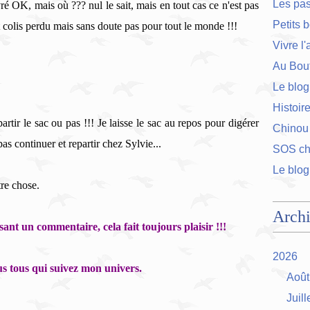
Les pa
vré OK, mais où ??? nul le sait, mais en tout cas ce n'est pas
Petits 
 colis perdu mais sans doute pas pour tout le monde !!!
Vivre l
Au Bout
Le blog
Histoir
partir le sac ou pas !!!
Je laisse le sac au repos pour digérer
Chinou
pas continuer et repartir chez Sylvie...
SOS cha
Le blog
tre chose.
Arch
ant un commentaire, cela fait toujours plaisir !!!
2026
s tous qui suivez mon univers.
Août
Juill