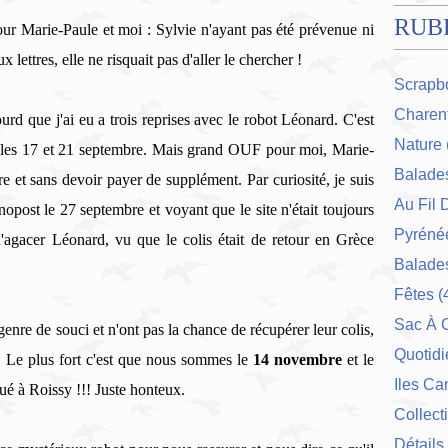
RUB
 pour Marie-Paule et moi : Sylvie n'ayant pas été prévenue ni
 lettres, elle ne risquait pas d'aller le chercher !
Scrapb
Charent
ourd que j'ai eu a trois reprises avec le robot Léonard. C'est
Nature
fait les 17 et 21 septembre. Mais grand OUF pour moi, Marie-
Balade
e et sans devoir payer de supplément. Par curiosité, je suis
Au Fil 
nopost le 27 septembre et voyant que le site n'était toujours
Pyrénée
 d'agacer Léonard, vu que le colis était de retour en Grèce
Balades
Fêtes
(
Sac À 
enre de souci et n'ont pas la chance de récupérer leur colis,
Quotidi
e... Le plus fort c'est que nous sommes le
14 novembre
et le
Iles Ca
qué à Roissy !!! Juste honteux.
Collect
Détails 