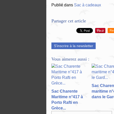
Publié dans
Sac à cadeaux
Partager cet article
Re
S'inscrire à la newsletter
Vous aimerez aussi :
Sac Charen
Sac Charente
maritime n°
Maritime n°417 à
dans le Gard
Porto Rafti en
Grèce...