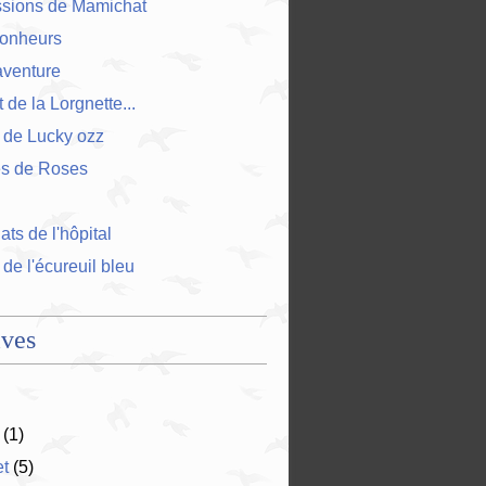
ssions de Mamichat
bonheurs
'aventure
 de la Lorgnette...
 de Lucky ozz
es de Roses
ts de l'hôpital
 de l'écureuil bleu
ives
(1)
et
(5)