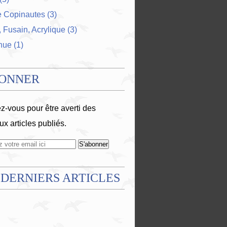
e Copinautes
(3)
 Fusain, Acrylique
(3)
nue
(1)
BONNER
-vous pour être averti des
x articles publiés.
 DERNIERS ARTICLES