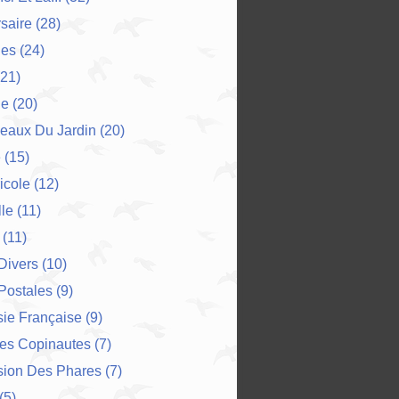
saire
(28)
es
(24)
21)
ne
(20)
eaux Du Jardin
(20)
e
(15)
icole
(12)
le
(11)
(11)
 Divers
(10)
Postales
(9)
ie Française
(9)
Des Copinautes
(7)
sion Des Phares
(7)
(5)