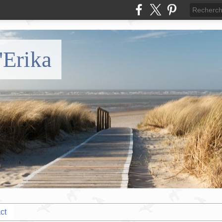
'Erika
ct