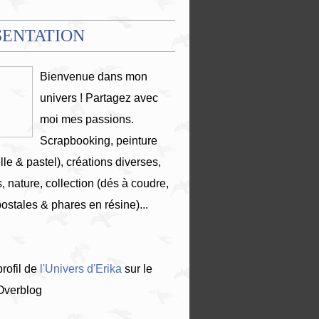
SENTATION
Bienvenue dans mon
univers ! Partagez avec
moi mes passions.
Scrapbooking, peinture
lle & pastel), créations diverses,
, nature, collection (dés à coudre,
postales & phares en résine)...
profil de
l'Univers d'Erika
sur le
 Overblog