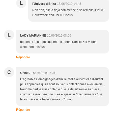
L
l'Univers d'Erika
15/06/2019 14:45
Non non, elle a déjà commencé à se remplir !!!<br />
Doux week-end <br /> Bisous
L
LADY MARIANNE
15/06/2019 08:55
de beaux échanges qui entretiennent l'amitié-<br /> bon
week-end- bisous-
Répondre
C
Chinou
15/06/2019 07:31
D'agréables témoignages d'amitié réelle ou virtuelle d'autant
plus appréciés qu'ils sont souvent confectionnés avec amitié .
Pour ma part je suis contente que le dé ait trouvé sa place
chez la passionnée que tu es et qu'ainsi "il reprenne vie ".Je
te souhaite une belle journée . Chinou
Répondre