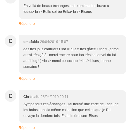
En voilà de beaux échanges antre aminautes, bravo à
toutes<br /> Belle soirée Erika<br /> Bisous
Répondre
C
cmafalda
29/04/2019 15:07
des très jolis courriers ! <br /> tu est très gâtée ! <br /> (et moi
aussi très gâté , merci encore pour ton très bel envoi du lot
anniblog ! ) <br /> merci beaucoup ! <br /> bises, bonne
semaine !
Répondre
C
Christelle
28/04/2019 20:11
Sympa tous ces échanges. J'ai trouvé une carte de Lacaune
les bains dans la même collection que celles que je t'ai
envoyé la dernière fois. Es-tu intéressée. Bises
Répondre