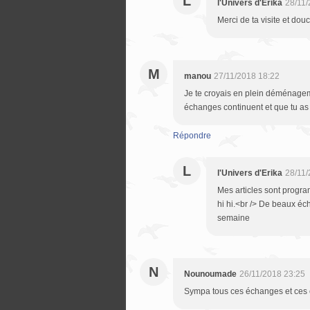
L
l'Univers d'Erika
28/11/
Merci de ta visite et dou
M
manou
27/11/2018 18:22
Je te croyais en plein déménageme
échanges continuent et que tu as 
Répondre
L
l'Univers d'Erika
28/11/
Mes articles sont progr
hi hi.<br /> De beaux éch
semaine
N
Nounoumade
26/11/2018 23:25
Sympa tous ces échanges et ces c