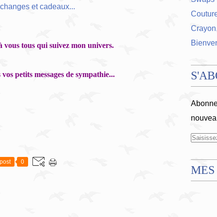
Coutur
Crayon,
Bienve
 vous tous qui suivez mon univers.
S'A
vos petits messages de sympathie...
Abonnez
nouveau
post
0
MES