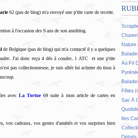
RUB
arie
62
(pas de blog)
m'a envoyé une p'tite carte de recette.
Scrapb
ention à l'occasion des 9 ans de son anniblog.
Charent
Nature
al
de Belgique
(pas de blog) qui m'a contacté il y a quelques
Balade
udre. J'ai donc reçu 4 dés à coudre, 1 ATC et une p'tite
Au Fil 
est pas collectionneuse, je suis allée lui acheter du tissu à
Pyrénée
eaucoup.
Balades
Fêtes
(
ales avec
La Tortue
69 suite à mon article de cartes en
Sac À 
Quotidi
Iles Ca
, vos cadeaux, vos gestes d'amitiés et vos surprises bien
Collect
Détails 