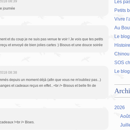
2018 08:39
Les pa
ce journée
Petits 
Vivre l
Au Bout
Le blog
nt et du coup je ne suis pas venue te voir ! Je vois que tes petits
Histoir
reçu et envoyé de bien jolies cartes :) Bisous et une douce soirée
Chinou
SOS cha
Le blog
2018 08:38
ammés depuis un moment déjà (afin que vous ne m'oubliez pas...)
anges et cadeaux reçus en effet...<br /> Bisous et belle fin de
Arch
2026
Août
adeaux !<br /> Bises.
Juill