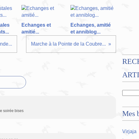
ales
Echanges et
Echanges, amitié
s...
amitié...
et anniblog...
nde...
Marche à la Pointe de la Coubre...
REC
ART
e soirée bises
Mes b
Virjaja