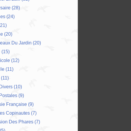
saire
(28)
es
(24)
21)
ne
(20)
eaux Du Jardin
(20)
e
(15)
icole
(12)
le
(11)
(11)
 Divers
(10)
Postales
(9)
ie Française
(9)
Des Copinautes
(7)
sion Des Phares
(7)
(5)