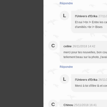
Répondre
L
l'Univers d'Erika
27/11/
Et oui !<br /> Entre les
d'amitiés.<br /> Bises
C
celine
26/11/2018 14:42
merci pour tes nouvelles, bon cour
tellement beau sur la photo, j'ava
Répondre
L
l'Univers d'Erika
26/11/
Merci à toi d'être là et 
C
Chinou
25/11/2018 16:41