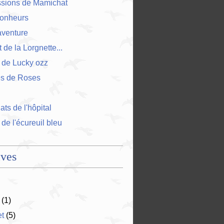
ssions de Mamichat
bonheurs
'aventure
 de la Lorgnette...
 de Lucky ozz
es de Roses
ts de l'hôpital
 de l'écureuil bleu
ives
(1)
et
(5)