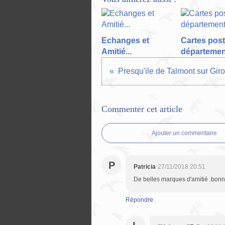
Echanges et
Cartes post
Amitié...
département
Presqu'ile de Talmont sur Giro
Commenter cet article
Ajouter un commentaire
P
Patricia
27/11/2018 20:51
De belles marques d'amitié .bonn
Répondre