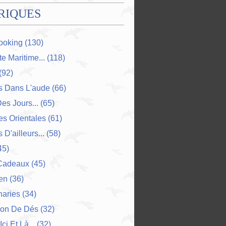
RIQUES
ooking
(130)
e Maritime...
(118)
(92)
s Dans L'aude
(66)
Des Jours...
(65)
s Orientales
(61)
 D'ailleurs...
(58)
45)
Cadeaux
(45)
en
(36)
naries
(34)
ion De Dés
(32)
Ici Et Là...
(32)