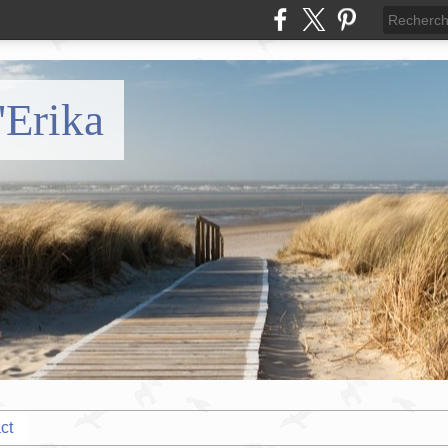
'Erika
ct