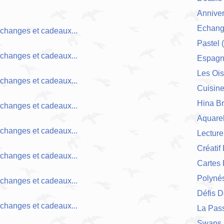
Anniver
Echang
Pastel
(
Espag
Les Ois
Cuisin
Hina Br
Aquarel
Lecture
Créatif
Cartes 
Polynés
Défis 
La Pas
Swaps