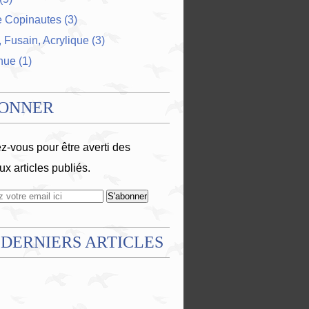
e Copinautes
(3)
 Fusain, Acrylique
(3)
nue
(1)
BONNER
-vous pour être averti des
x articles publiés.
 DERNIERS ARTICLES