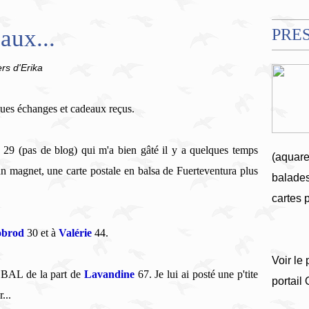
aux...
PRE
ers d'Erika
ques échanges et cadeaux reçus.
e
29 (pas de blog) qui m'a bien gâté il y a quelques temps
(aquare
 un magnet, une carte postale en balsa de Fuerteventura plus
balades
cartes 
obrod
30 et à
Valérie
44.
Voir le 
a BAL de la part de
Lavandine
67. Je lui ai posté une p'tite
portail
...