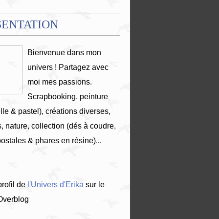
SENTATION
Bienvenue dans mon
univers ! Partagez avec
moi mes passions.
Scrapbooking, peinture
lle & pastel), créations diverses,
, nature, collection (dés à coudre,
postales & phares en résine)...
profil de
l'Univers d'Erika
sur le
 Overblog