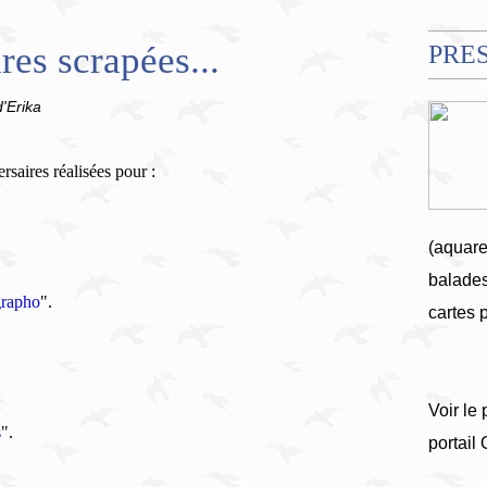
res scrapées...
PRE
d'Erika
saires réalisées pour :
(aquare
balades
grapho
".
cartes 
Voir le 
s
".
portail