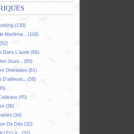
RIQUES
ooking
(130)
e Maritime...
(118)
(92)
s Dans L'aude
(66)
Des Jours...
(65)
s Orientales
(61)
 D'ailleurs...
(58)
45)
Cadeaux
(45)
en
(36)
naries
(34)
ion De Dés
(32)
Ici Et Là...
(32)