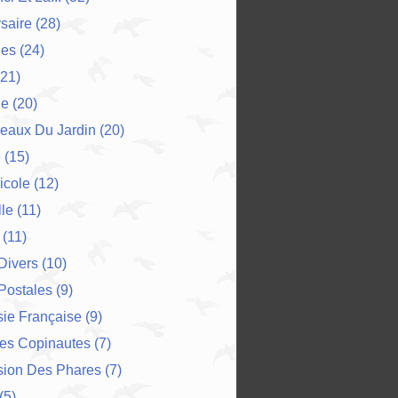
saire
(28)
es
(24)
21)
ne
(20)
eaux Du Jardin
(20)
e
(15)
icole
(12)
le
(11)
(11)
 Divers
(10)
Postales
(9)
ie Française
(9)
Des Copinautes
(7)
sion Des Phares
(7)
(5)