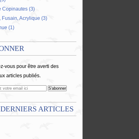
e Copinautes
(3)
 Fusain, Acrylique
(3)
nue
(1)
BONNER
-vous pour être averti des
x articles publiés.
 DERNIERS ARTICLES