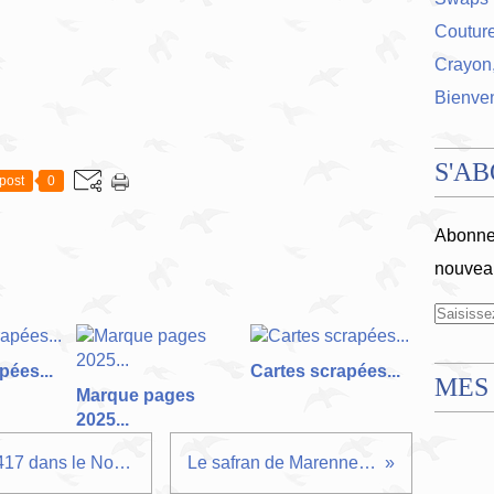
Coutur
Crayon,
Bienve
S'A
post
0
Abonnez
nouveau
pées...
Cartes scrapées...
MES
Marque pages
2025...
Le sac Charente Maritime N° 417 dans le Nord...
Le safran de Marennes...