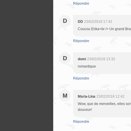
Répondre
D
DD
23/02/2018 17:42
Coucou Erika<br /> Un grand Brav
Répondre
D
domi
23/02/2018 13:32
romantique
Répondre
M
Maria-Lina
23/02/2018 12:42
Wow, que de merveilles, elles sont
douceur!
Répondre