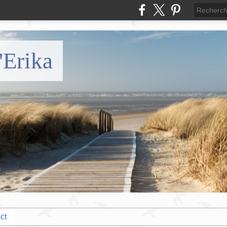
'Erika
ct