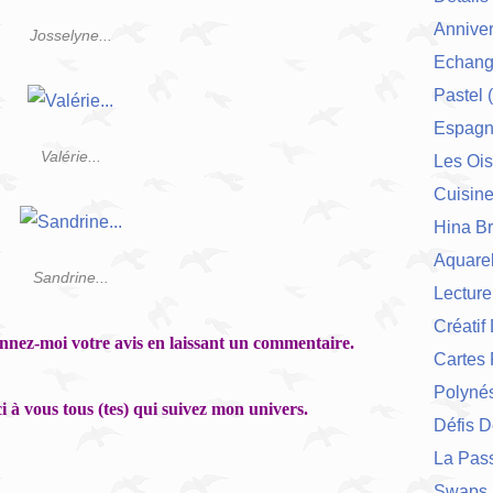
Anniver
Josselyne...
Echang
Pastel
(
Espag
Valérie...
Les Ois
Cuisin
Hina Br
Aquarel
Sandrine...
Lecture
Créatif
donnez-moi votre avis en laissant un commentaire.
Cartes 
Polynés
 à vous tous (tes) qui suivez mon univers.
Défis 
La Pas
Swaps