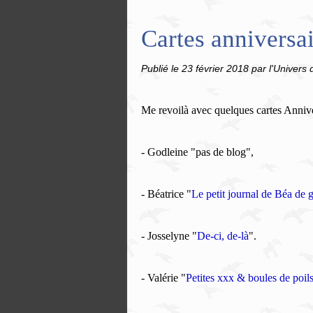
Cartes anniversai
Publié le
23 février 2018
par l'Univers 
Me revoilà avec quelques cartes Anniver
- Godleine "pas de blog",
- Béatrice "
Le petit journal de Béa de 
- Josselyne "
De-ci, de-là
".
- Valérie "
Petites xxx & boules de poil