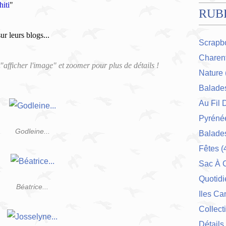
iti
"
RUB
sur leurs blogs...
Scrapb
Charent
 "afficher l'image" et zoomer pour plus de détails !
Nature
Balade
Au Fil 
Pyrénée
Godleine...
Balades
Fêtes
(
Sac À 
Quotidi
Béatrice...
Iles Ca
Collect
Détails 