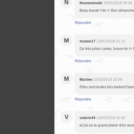
N
Nounoumade
25/02/2018 00:30
Beau travail !<br /> Bon dimanche
Répondre
M
moune17
23/02/2018 21:12
De très jolies cartes, bravo<br 
Répondre
M
Martine
23/02/2018 20:56
Elles sont toutes très belles!!J'
Répondre
V
valerie44
23/02/2018 20:42
et j'ai eu le grand plaisir d'en rec