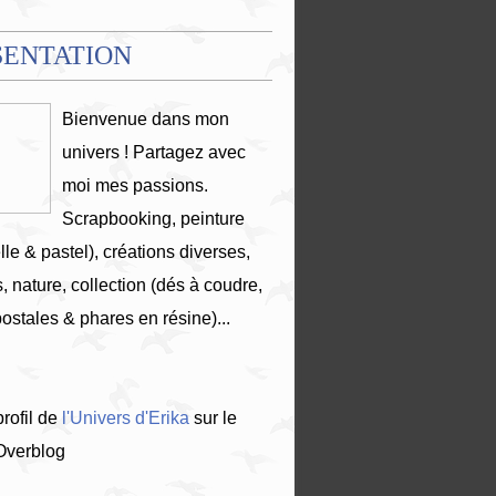
SENTATION
Bienvenue dans mon
univers ! Partagez avec
moi mes passions.
Scrapbooking, peinture
lle & pastel), créations diverses,
, nature, collection (dés à coudre,
postales & phares en résine)...
profil de
l'Univers d'Erika
sur le
 Overblog