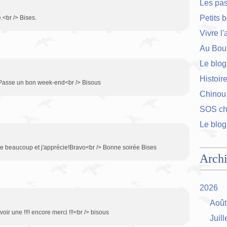
Les pa
Petits 
.<br /> Bises.
Vivre l
Au Bout
Le blog
Histoir
/> Passe un bon week-end<br /> Bisous
Chinou
SOS cha
Le blog
aime beaucoup et j'apprécie!Bravo<br /> Bonne soirée Bises
Arch
2026
Août
evoir une !!!! encore merci !!!<br /> bisous
Juill