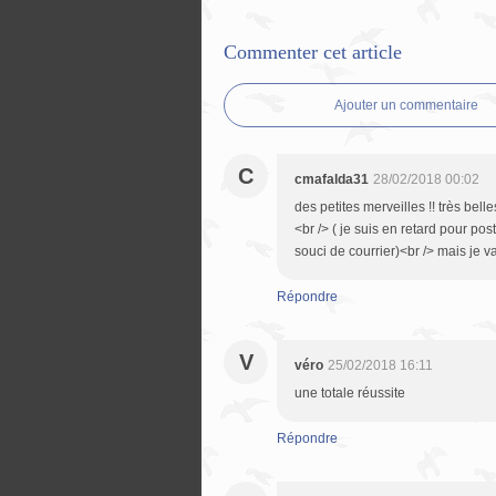
Commenter cet article
Ajouter un commentaire
C
cmafalda31
28/02/2018 00:02
des petites merveilles !! très bell
<br /> ( je suis en retard pour pos
souci de courrier)<br /> mais je vai
Répondre
V
véro
25/02/2018 16:11
une totale réussite
Répondre