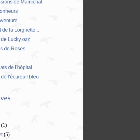
ssions de Mamichat
bonheurs
'aventure
 de la Lorgnette...
 de Lucky ozz
es de Roses
ts de l'hôpital
 de l'écureuil bleu
ives
(1)
et
(5)