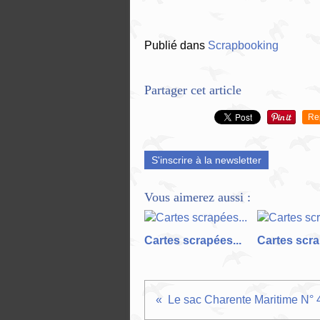
Publié dans
Scrapbooking
Partager cet article
Re
S'inscrire à la newsletter
Vous aimerez aussi :
Cartes scrapées...
Cartes scra