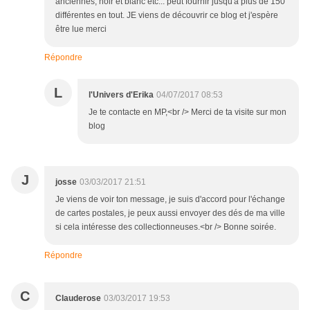
anciennes, noir et blanc etc... peut fournir jusqu'à plus de 150
différentes en tout. JE viens de découvrir ce blog et j'espère
être lue merci
Répondre
L
l'Univers d'Erika
04/07/2017 08:53
Je te contacte en MP,<br /> Merci de ta visite sur mon
blog
J
josse
03/03/2017 21:51
Je viens de voir ton message, je suis d'accord pour l'échange
de cartes postales, je peux aussi envoyer des dés de ma ville
si cela intéresse des collectionneuses.<br /> Bonne soirée.
Répondre
C
Clauderose
03/03/2017 19:53