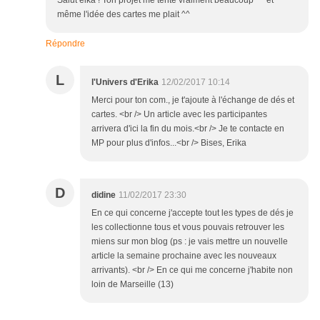
Salut eika ! Ton projet me tente vraiment beaucoup ^^ et
même l'idée des cartes me plait ^^
Répondre
L
l'Univers d'Erika
12/02/2017 10:14
Merci pour ton com., je t'ajoute à l'échange de dés et
cartes. <br /> Un article avec les participantes
arrivera d'ici la fin du mois.<br /> Je te contacte en
MP pour plus d'infos...<br /> Bises, Erika
D
didine
11/02/2017 23:30
En ce qui concerne j'accepte tout les types de dés je
les collectionne tous et vous pouvais retrouver les
miens sur mon blog (ps : je vais mettre un nouvelle
article la semaine prochaine avec les nouveaux
arrivants). <br /> En ce qui me concerne j'habite non
loin de Marseille (13)