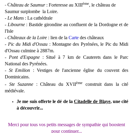
ème
-
C
hâteau de Saumur
:
Forteresse au XIII
, le château de
Saumur surplombe la Loire.
- Le Mans
:
La cathédrale
- Libourne
: B
astide girondine au confluent de la Dordogne et de
l'Isle
- Châteaux de la Loire
: lien de la
Carte
des châteaux
- Pic du Midi d'Ossau
:
Montagne des Pyrénées, le Pic du Midi
d'Ossau culmine à 2887m.
- Pont d'Espagne
:
Situé à 7 km de Cauterets dans le Parc
National des Pyrénées.
- St Emilion
: Vestiges de l'ancienne église du couvent des
Dominicains.
ème
- Ste Suzanne
: Château du XVII
c
onstruit dans la cité
médiévale.
Je me suis offerte le dé de la
Citadelle de Blaye
, une cité
à découvrir...
Merci pour tous vos petits messages de sympathie qui boostent
pour continuer...