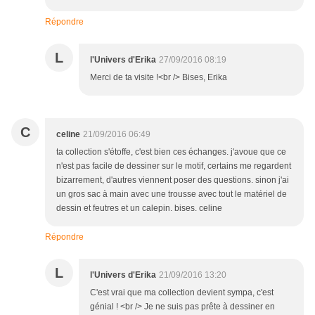
Répondre
L
l'Univers d'Erika
27/09/2016 08:19
Merci de ta visite !<br /> Bises, Erika
C
celine
21/09/2016 06:49
ta collection s'étoffe, c'est bien ces échanges. j'avoue que ce
n'est pas facile de dessiner sur le motif, certains me regardent
bizarrement, d'autres viennent poser des questions. sinon j'ai
un gros sac à main avec une trousse avec tout le matériel de
dessin et feutres et un calepin. bises. celine
Répondre
L
l'Univers d'Erika
21/09/2016 13:20
C'est vrai que ma collection devient sympa, c'est
génial ! <br /> Je ne suis pas prête à dessiner en