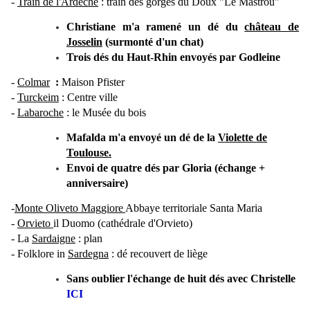
-
Train de l'Ardèche
: train des gorges du Doux "
Le Mastrou"
Christiane m'a ramené un dé du
château de
Josselin
(surmonté d'un chat)
Trois dés du Haut-Rhin
envoyés par Godleine
-
Colmar
:
Maison Pfister
-
Turckeim
: Centre ville
-
Labaroche
:
le Musée du bois
Mafalda m'a envoyé un dé de la
Violette de
Toulouse.
Envoi de quatre dés par Gloria (échange +
anniversaire)
-
Monte Oliveto Maggiore
Abbaye territoriale Santa Maria
-
Orvieto
il
Duomo
(cathédrale d'Orvieto)
- La
Sardaigne
: plan
-
Folklore in
Sardegna
: dé recouvert de liège
Sans oublier l'échange de huit dés avec Christelle
ICI