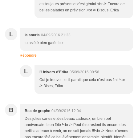
est toujours présent et c'est génial.<br /> Encore de
belles balades en prévision.<br /> Bisous, Erika
L
la souris
04/09/2016 21:23
tu as été bien gatée biz
Répondre
L
l'Univers d'Erika
05/09/2016 09:56
Oui je trouve... et il parait que cela n'est pas fini !<br
/> Bises, Erika
B
Bea de grapho
04/09/2016 12:04
Des jolies cartes et des beaux cadeaux, un bien bel
anniversaire bien fêté !<br /> Peut-être restent-ils encore des
petits cadeaux à venir, on ne sait jamais !!!<br /> Nous n'avons
pas encore fêté ce bel évènement ensemble, bientôt, bientôt