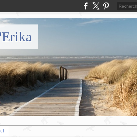
'Erika
ct