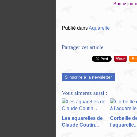
Bonne journé
Publié dans
Aquarelle
Partager cet article
Re
S'inscrire à la newsletter
Vous aimerez aussi :
Les aquarelles de
Corbeille de
Claude Coutin...
l'aquarelle..