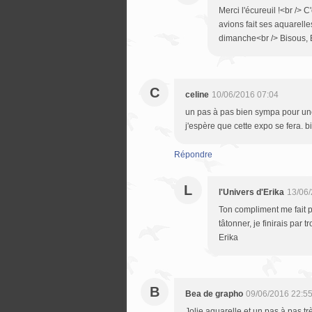
Merci l'écureuil !<br />
avions fait ses aquarelle
dimanche<br /> Bisous, 
C
celine
10/06/2016 07:04
un pas à pas bien sympa pour une
j'espère que cette expo se fera. b
Répondre
L
l'Univers d'Erika
13/06/
Ton compliment me fait pl
tâtonner, je finirais par
Erika
B
Bea de grapho
09/06/2016 22:5
Jolie aquarelle et un pas à pas tr