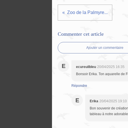
Zoo de la Palmyre...
Commenter cet article
Ajouter un commentaire
E
ecureuilbleu
20/04/2025 16:35
Bonsoir Erika. Ton aquarelle de Fo
Répondre
E
Erika
20/04/2025 19:10
Bon souvenir de création
tableau à notre adorable