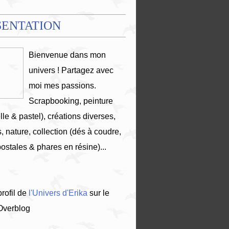
SENTATION
Bienvenue dans mon
univers ! Partagez avec
moi mes passions.
Scrapbooking, peinture
lle & pastel), créations diverses,
, nature, collection (dés à coudre,
postales & phares en résine)...
profil de
l'Univers d'Erika
sur le
 Overblog