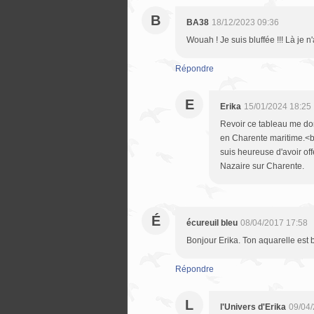
B
BA38
18/12/2023 09:36
Wouah ! Je suis bluffée !!! Là je n'
Répondre
E
Erika
15/01/2024 18:25
Revoir ce tableau me donn
en Charente maritime.<br 
suis heureuse d'avoir off
Nazaire sur Charente.
É
écureuil bleu
08/04/2017 17:58
Bonjour Erika. Ton aquarelle est b
Répondre
L
l'Univers d'Erika
09/04/