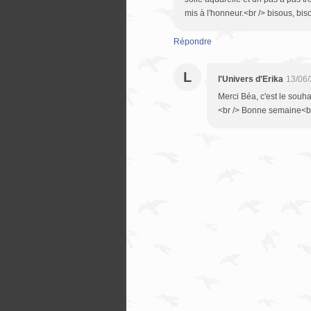
mis à l'honneur.<br /> bisous, bi
Répondre
L
l'Univers d'Erika
13/06/
Merci Béa, c'est le souh
<br /> Bonne semaine<br