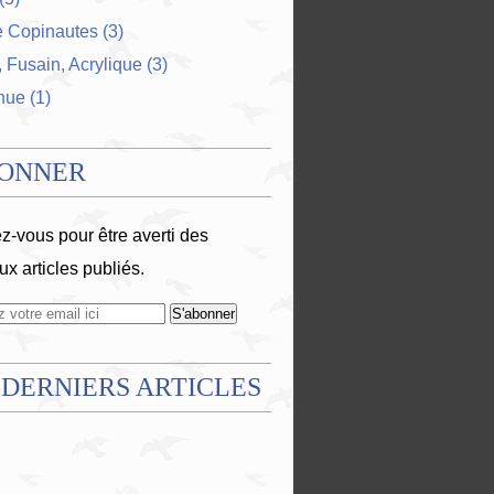
e Copinautes
(3)
 Fusain, Acrylique
(3)
nue
(1)
BONNER
-vous pour être averti des
x articles publiés.
 DERNIERS ARTICLES