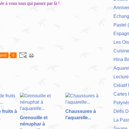
e à vous tous qui passez par là !
Anniver
Echang
Pastel
(
Espag
Les Ois
Cuisin
post
0
Hina Br
Aquarel
Lecture
Créatif
Cartes 
Polynés
 fruits à
Chaussures à
Défis 
.
Grenouille et
l'aquarelle...
La Pas
nénuphar à
Swaps