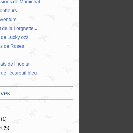
ssions de Mamichat
bonheurs
'aventure
 de la Lorgnette...
 de Lucky ozz
es de Roses
ts de l'hôpital
 de l'écureuil bleu
ives
(1)
et
(5)