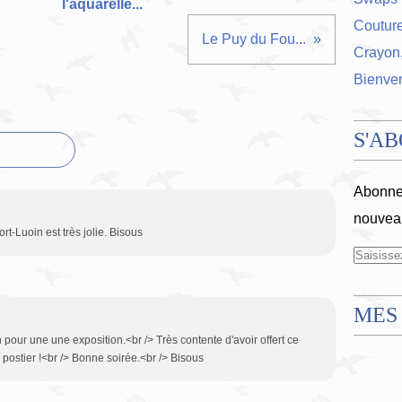
l'aquarelle...
Coutur
Le Puy du Fou...
Crayon,
Bienve
S'A
Abonnez
nouveau
rt-Luoin est très jolie. Bisous
MES
 pour une une exposition.<br /> Très contente d'avoir offert ce
 postier !<br /> Bonne soirée.<br /> Bisous