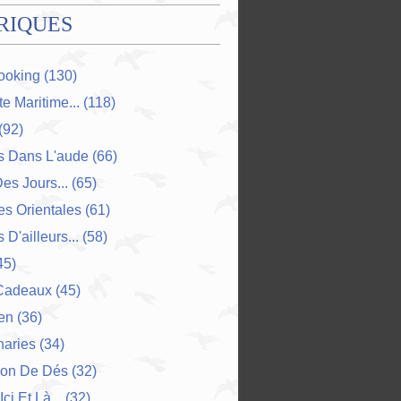
RIQUES
ooking
(130)
e Maritime...
(118)
(92)
s Dans L'aude
(66)
Des Jours...
(65)
s Orientales
(61)
 D'ailleurs...
(58)
45)
Cadeaux
(45)
en
(36)
naries
(34)
ion De Dés
(32)
Ici Et Là...
(32)