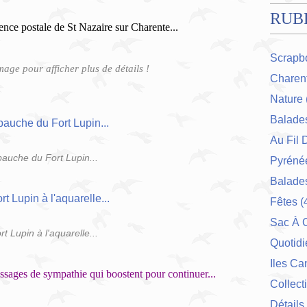
RUB
'agence postale de St Nazaire sur Charente...
Scrapb
image pour afficher plus de détails !
Charent
Nature
Balade
Au Fil 
auche du Fort Lupin...
Pyrénée
Balades
Fêtes
(
Sac À 
rt Lupin à l'aquarelle...
Quotidi
Iles Ca
ssages de sympathie qui boostent pour continuer...
Collect
Détails 