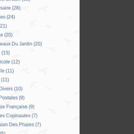
saire
(28)
es
(24)
21)
ne
(20)
eaux Du Jardin
(20)
e
(15)
icole
(12)
le
(11)
(11)
 Divers
(10)
Postales
(9)
ie Française
(9)
Des Copinautes
(7)
sion Des Phares
(7)
(5)