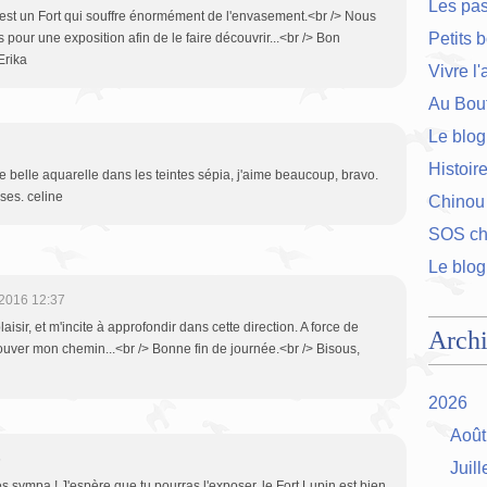
Les pa
 C'est un Fort qui souffre énormément de l'envasement.<br /> Nous
Petits 
s pour une exposition afin de le faire découvrir...<br /> Bon
Erika
Vivre l
Au Bout
Le blog
Histoir
 belle aquarelle dans les teintes sépia, j'aime beaucoup, bravo.
ises. celine
Chinou
SOS cha
Le blog
2016 12:37
aisir, et m'incite à approfondir dans cette direction. A force de
Arch
 trouver mon chemin...<br /> Bonne fin de journée.<br /> Bisous,
2026
Août
5
Juill
ès sympa ! J'espère que tu pourras l'exposer, le Fort Lupin est bien