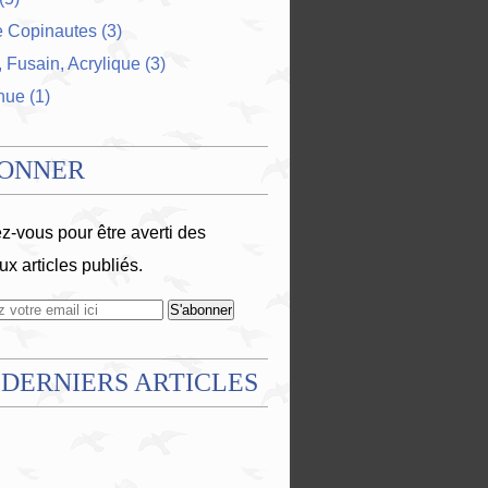
e Copinautes
(3)
 Fusain, Acrylique
(3)
nue
(1)
BONNER
-vous pour être averti des
x articles publiés.
 DERNIERS ARTICLES