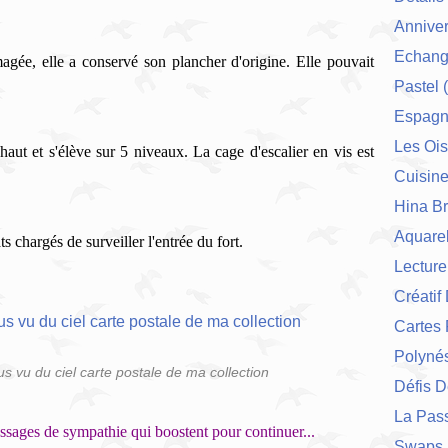
Anniver
Echang
gée, elle a conservé son plancher d'origine. Elle pouvait
Pastel
(
Espag
Les Ois
haut et s'élève sur 5 niveaux. La cage d'escalier en vis est
Cuisin
Hina Br
Aquarel
ats chargés de surveiller l'entrée du fort.
Lecture
Créatif
Cartes 
Polynés
s vu du ciel carte postale de ma collection
Défis 
La Pas
ssages de sympathie qui boostent pour continuer...
Swaps