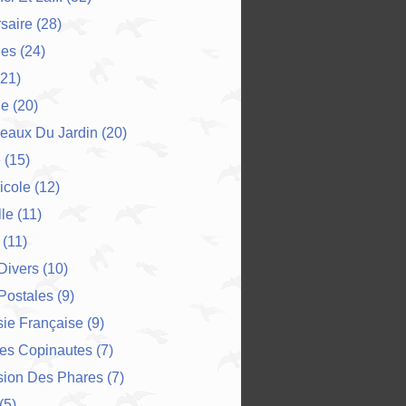
saire
(28)
es
(24)
21)
ne
(20)
eaux Du Jardin
(20)
e
(15)
icole
(12)
le
(11)
(11)
 Divers
(10)
Postales
(9)
ie Française
(9)
Des Copinautes
(7)
sion Des Phares
(7)
(5)