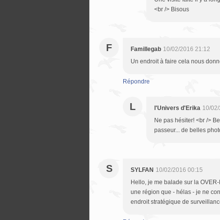
<br /> Bisous
F
Famillegab
10/02/2016 21:12
Un endroit à faire cela nous donne
Répondre
L
l'Univers d'Erika
10/02/
Ne pas hésiter! <br /> B
passeur... de belles phot
S
SYLFAN
10/02/2016 00:15
Hello, je me balade sur la OVER
une région que - hélas - je ne conn
endroit stratégique de surveillanc