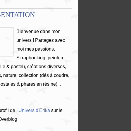
SENTATION
Bienvenue dans mon
univers ! Partagez avec
moi mes passions.
Scrapbooking, peinture
lle & pastel), créations diverses,
, nature, collection (dés à coudre,
postales & phares en résine)...
profil de
l'Univers d'Erika
sur le
 Overblog