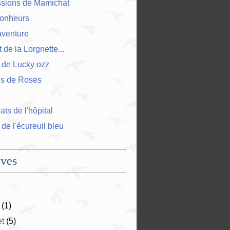
ssions de Mamichat
bonheurs
'aventure
 de la Lorgnette...
 de Lucky ozz
es de Roses
ts de l'hôpital
 de l'écureuil bleu
ives
(1)
et
(5)