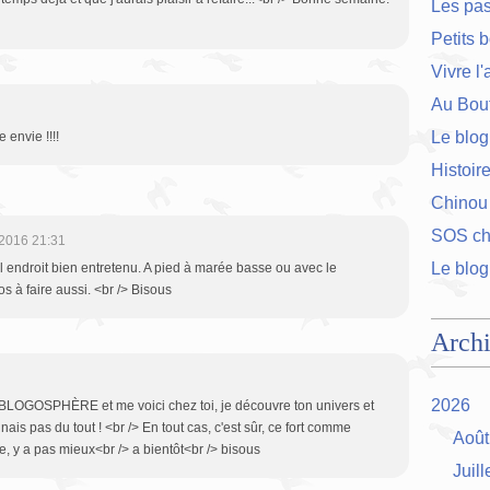
Les pa
Petits 
Vivre l
Au Bout
Le blog
 envie !!!!
Histoir
Chinou
SOS cha
2016 21:31
Le blog
el endroit bien entretenu. A pied à marée basse ou avec le
os à faire aussi. <br /> Bisous
Arch
2026
-BLOGOSPHÈRE et me voici chez toi, je découvre ton univers et
ais pas du tout ! <br /> En tout cas, c'est sûr, ce fort comme
Août
e, y a pas mieux<br /> a bientôt<br /> bisous
Juill