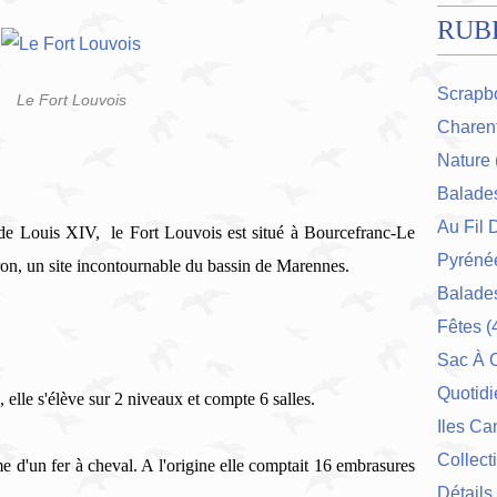
RUB
Scrapb
Le Fort Louvois
Charent
Nature
Balade
Au Fil 
ve de Louis XIV, le Fort Louvois est situé à Bourcefranc-Le
Pyrénée
ron, un site incontournable du bassin de Marennes.
Balades
Fêtes
(
Sac À 
Quotidi
, elle s'élève sur 2 niveaux et compte 6 salles.
Iles Ca
Collect
orme d'un fer à cheval. A l'origine elle comptait 16 embrasures
Détails 