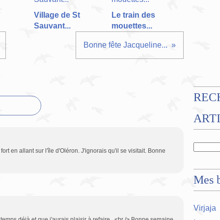
Village de St
Le train des
Sauvant...
mouettes...
Bonne fête Jacqueline...
REC
ART
ort en allant sur l'île d'Oléron. J'ignorais qu'il se visitait. Bonne
Mes b
Virjaja
ngtemps déjà et que j'aurais plaisir à refaire...<br /> Bonne semaine.