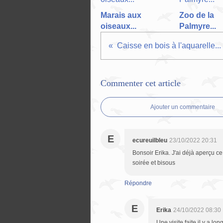
Marais aux
Zoo de la
oiseaux...
Palmyre...
Caisse en bois à l'aquarelle...
Commenter cet article
Ajouter un commentaire
E
ecureuilbleu
23/10/2022 20:31
Bonsoir Erika. J'ai déjà aperçu ce f
soirée et bisous
Répondre
E
Erika
24/10/2022 08:30
Une visite faite il y a lo