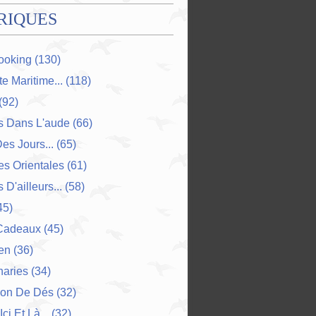
RIQUES
ooking
(130)
e Maritime...
(118)
(92)
s Dans L'aude
(66)
Des Jours...
(65)
s Orientales
(61)
 D'ailleurs...
(58)
45)
Cadeaux
(45)
en
(36)
naries
(34)
ion De Dés
(32)
Ici Et Là...
(32)