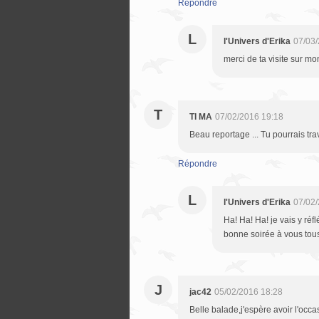
Répondre
L
l'Univers d'Erika
07/03/
merci de ta visite sur m
T
TI MA
07/02/2016 19:18
Beau reportage ... Tu pourrais trav
Répondre
L
l'Univers d'Erika
07/02/
Ha! Ha! Ha! je vais y réfl
bonne soirée à vous tou
J
jac42
05/02/2016 18:28
Belle balade,j'espère avoir l'occasi