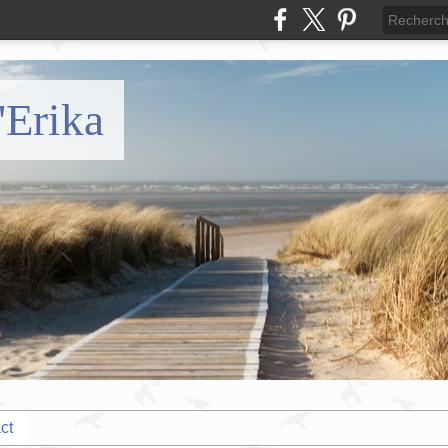
'Erika
ct