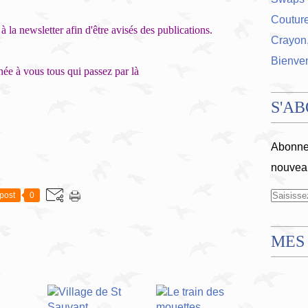
Coutur
à la newsletter afin d'être avisés des publications.
Crayon,
Bienve
ée à vous tous qui passez par là
S'A
Abonnez
nouveau
post
0
MES