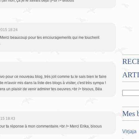
(ah non, ça je le savais déjà !)<br /> Bisous
2015 18:24
 Merci beaucoup pour tes encouragements qui me touchent
s
REC
1
ART
vo pour ce nouveau blog, très joli comme tu le sais bien le faire
e m'avoir mis dans la liste des blogs à visiter, c'est très sympa !
era un plaisir de venir admirer tes oeuvres.<br /> bisous, Béa
Mes b
015 18:43
pour ta réponse à mon commentaire.<br /> Merci Erika, bisous
Virjaja