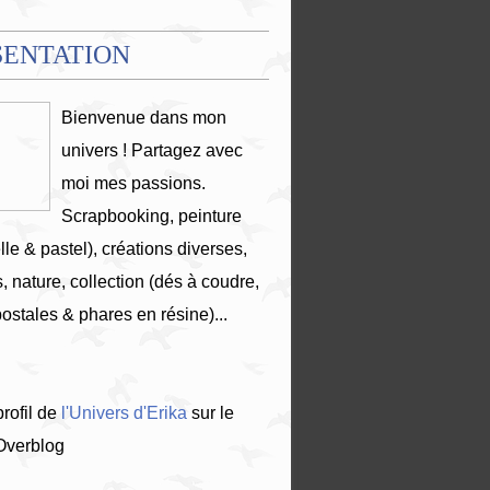
SENTATION
Bienvenue dans mon
univers ! Partagez avec
moi mes passions.
Scrapbooking, peinture
lle & pastel), créations diverses,
, nature, collection (dés à coudre,
postales & phares en résine)...
profil de
l'Univers d'Erika
sur le
 Overblog