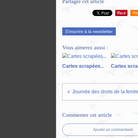
Partager cet article
Re
S'inscrire à la newsletter
Vous aimerez aussi :
Cartes scrapées...
Cartes scra
Journée des droits de la femme
Commenter cet article
Ajouter un commentaire