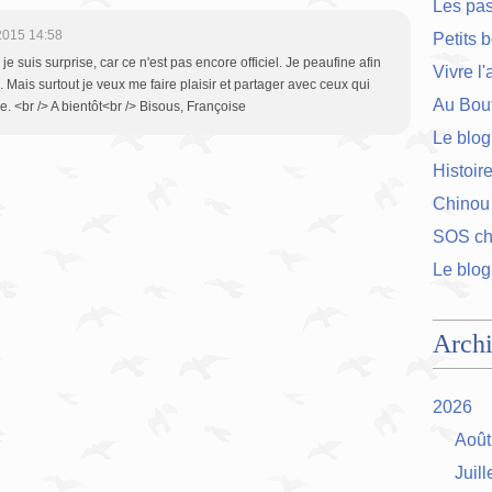
Les pa
2015 14:58
Petits 
e suis surprise, car ce n'est pas encore officiel. Je peaufine afin
Vivre l
l. Mais surtout je veux me faire plaisir et partager avec ceux qui
Au Bout
. <br /> A bientôt<br /> Bisous, Françoise
Le blog
Histoir
Chinou
SOS cha
Le blog
Arch
2026
Août
Juill