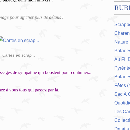
RUB
image pour afficher plus de détails !
Scrapb
Charent
Nature
Balade
Cartes en scrap...
Au Fil 
Pyrénée
ssages de sympathie qui boostent pour continuer...
Balades
Fêtes
(
ée à vous tous qui passez par là.
Sac À 
Quotidi
Iles Ca
Collect
Détails 