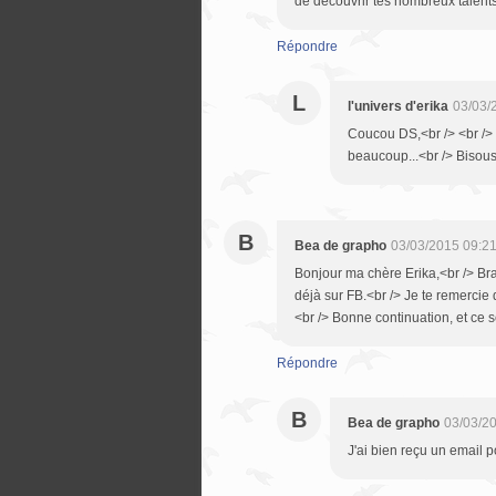
de découvrir tes nombreux talents 
Répondre
L
l'univers d'erika
03/03/
Coucou DS,<br /> <br />
beaucoup...<br /> Bisou
B
Bea de grapho
03/03/2015 09:2
Bonjour ma chère Erika,<br /> Bra
déjà sur FB.<br /> Je te remercie d
<br /> Bonne continuation, et ce s
Répondre
B
Bea de grapho
03/03/2
J'ai bien reçu un email 