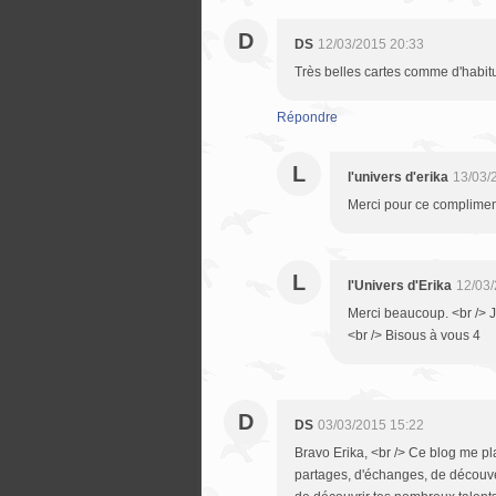
D
DS
12/03/2015 20:33
Très belles cartes comme d'habitu
Répondre
L
l'univers d'erika
13/03/
Merci pour ce complimen
L
l'Univers d'Erika
12/03/
Merci beaucoup. <br /> J
<br /> Bisous à vous 4
D
DS
03/03/2015 15:22
Bravo Erika, <br /> Ce blog me p
partages, d'échanges, de découver