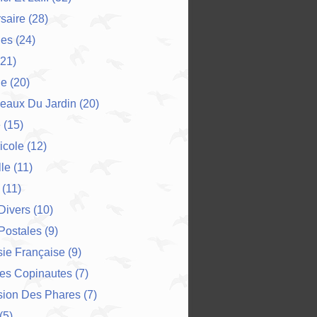
saire
(28)
es
(24)
21)
ne
(20)
eaux Du Jardin
(20)
e
(15)
icole
(12)
le
(11)
(11)
 Divers
(10)
Postales
(9)
ie Française
(9)
Des Copinautes
(7)
sion Des Phares
(7)
(5)