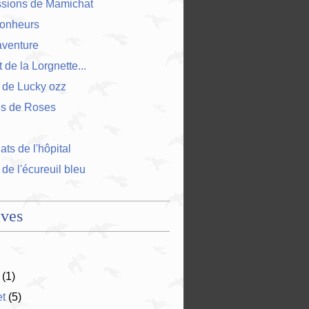
ssions de Mamichat
bonheurs
'aventure
 de la Lorgnette...
 de Lucky ozz
es de Roses
ts de l'hôpital
 de l'écureuil bleu
ives
(1)
et
(5)