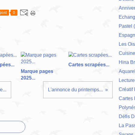
Anniver
post
0
Echang
Pastel
(
Espag
Les Ois
Cuisin
Hina Br
pées...
Cartes scrapées...
Marque pages
Aquarel
2025...
Lecture
Créatif
...
L'annonce du printemps...
Cartes 
Polynés
Défis 
La Pas
Swaps