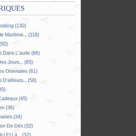
RIQUES
ooking
(130)
e Maritime...
(118)
(92)
s Dans L'aude
(66)
Des Jours...
(65)
s Orientales
(61)
 D'ailleurs...
(58)
45)
Cadeaux
(45)
en
(36)
naries
(34)
ion De Dés
(32)
Ici Et Là...
(32)