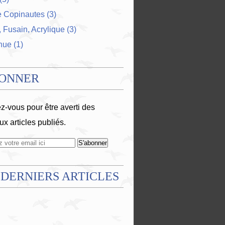
e Copinautes
(3)
 Fusain, Acrylique
(3)
nue
(1)
BONNER
-vous pour être averti des
x articles publiés.
 DERNIERS ARTICLES