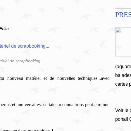
PRE
Erika
ériel de scrapbooking...
(aquare
balades
u nouveau matériel et de nouvelles techniques...avec
cartes 
enus et anniversaires. certains reconnaitrons peut-être une
Voir le 
portail
re passage dans mon univers !