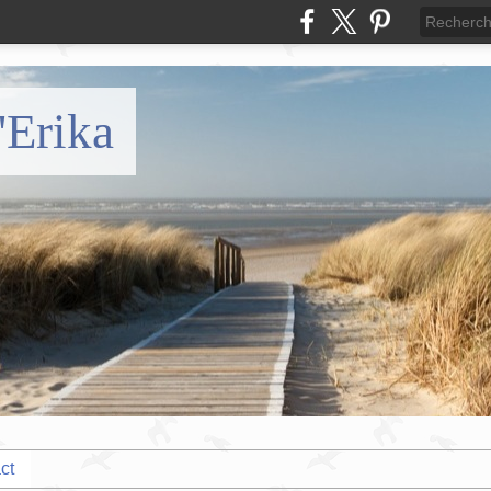
'Erika
ct