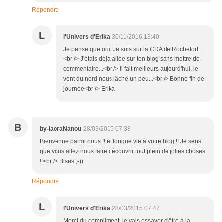
Répondre
L
l'Univers d'Erika
30/11/2016 13:40
Je pense que oui. Je suis sur la CDA de Rochefort.
<br /> J'étais déjà allée sur ton blog sans mettre de
commentaire...<br /> Il fait meilleurs aujourd'hui, le
vent du nord nous lâche un peu...<br /> Bonne fin de
journée<br /> Erika
B
by-iaoraNanou
28/03/2015 07:38
Bienvenue parmi nous !! et longue vie à votre blog !! Je sens
que vous allez nous faire découvrir tout plein de jolies choses
!!<br /> Bises ;-))
Répondre
L
l'Univers d'Erika
28/03/2015 07:47
Merci du compliment, je vais essayer d'être à la